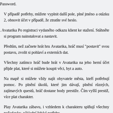
Password.
V případě potřeby, můžete vyplnit další pole, plné jméno a otázku
2, obnovit účet v případě, že ztratíte své heslo.
.
Avatarika Po registraci vydaného odkazu klient ke stažení. Stáhněte
si program nainstalovat a nastavit.
Předtím, než začnete hrát hru Avatarika, hráč musí "postavit" svou
postavu, zvolit si pohlaví a externích dat.
Všechny zatímco hráč bude hrát v Avatarika na jeho herní účet
přijde plat, které si můžete koupit věci, byt a auto.
Na mapě si můžete vždy najít obyvatele města, kteří potřebují
pomoc. Po plnění úkolů, které jim dávají, plnění různých,
zajímavých questů, hráč dostane body prestiže. Čím vyšší prestiž,
více plat charakter.
Play Avatarika zábavu, i vzhledem k charakteru splňují všechny
požadavky, základní lidské potřeby