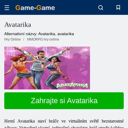
Avatarika
Alternativní názvy: Avatarika, avatarika
Hry Online
MMORPG hry online
Zahrajte si Avatarika
Herní
Avatarika
staví hráče ve virtuálním světě bezstarostné
zábavy. Vytvoření vlastní, jedinečný charakter, hráč otevře každou