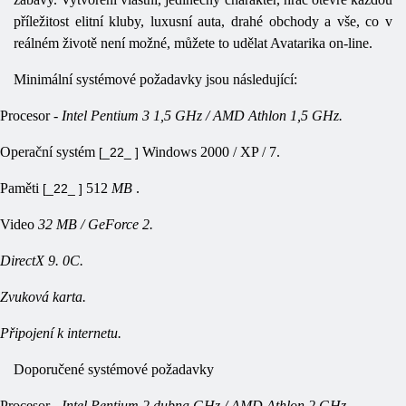
příležitost elitní kluby, luxusní auta, drahé obchody a vše, co v
reálném životě není možné, můžete to udělat Avatarika on-line.
Minimální systémové požadavky jsou následující:
Procesor
-
Intel Pentium 3 1,5 GHz / AMD Athlon 1,5 GHz.
Operační systém
Windows 2000 / XP / 7.
[_22_ ]
Paměti
512
MB
.
[_22_ ]
Video
32 MB / GeForce 2.
DirectX 9. 0C.
Zvuková karta.
Připojení k internetu.
Doporučené systémové požadavky
Procesor
-
Intel Pentium 2.dubna GHz / AMD Athlon 2 GHz.