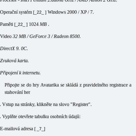
Operační systém
Windows 2000 / XP / 7.
[_22_ ]
Paměti
1024
MB
.
[_22_ ]
Video
32 MB / GeForce 3 / Radeon 8500.
DirectX 9. 0C.
Zvuková karta.
Připojení k internetu.
Připojte se do hry Avatarika se skládá z pravidelného registrace a
stahování her
.
Vstup na stránky, klikněte na slovo "Register".
.
Vyplňte otevřete tabulku osobních údajů:
E-mailová adresa
[ _7_]