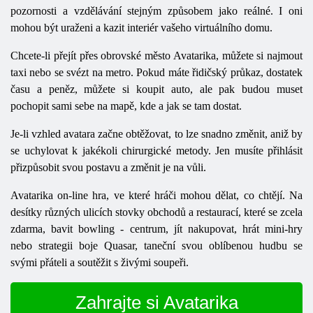
pozornosti a vzdělávání stejným způsobem jako reálné. I oni
mohou být uraženi a kazit interiér vašeho virtuálního domu.
Chcete-li přejít přes obrovské město Avatarika, můžete si najmout
taxi nebo se svézt na metro. Pokud máte řidičský průkaz, dostatek
času a peněz, můžete si koupit auto, ale pak budou muset
pochopit sami sebe na mapě, kde a jak se tam dostat.
Je-li vzhled avatara začne obtěžovat, to lze snadno změnit, aniž by
se uchylovat k jakékoli chirurgické metody. Jen musíte přihlásit
přizpůsobit svou postavu a změnit je na vůli.
Avatarika on-line hra, ve které hráči mohou dělat, co chtějí. Na
desítky různých ulicích stovky obchodů a restaurací, které se zcela
zdarma, bavit bowling - centrum, jít nakupovat, hrát mini-hry
nebo strategii boje Quasar, taneční svou oblíbenou hudbu se
svými přáteli a soutěžit s živými soupeři.
Zahrajte si Avatarika