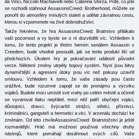
da Vinci, Niccolò Machiavelli nebo Caterina Sforza. Poté, co jste
se rozhodli stáhnout AssassinsCreed: Brotherhood, můžete se
ponořit do atmosféry minulých staletí a udělat závratnou cestu,
kterou si vzpomenete na živé dobrodružství.
Takže řekněme, že hra AssassinsCreed: Bratrstvo přilákalo
vaši pozornost a vy byste se o ní dozvěděli víc. Vzhledem k
tomu, že tento projekt je třetím herním seriálem Assassin s
Creedem, bude vhodné posoudit, jak se tento produkt liší od
předchozích. Úkolem hry je pokračování událostí původní
verze. Některé změny utrpěly bojový systém. Nyní jsou bitvy
dynamičtější a agresivní útoky jsou víc než pokusy uzavřít
smlouvu. Vzhledem k tomu, že vaše zásady jsou často
urážlivé, bude rozumné zapojit se do pronájmu a výcviku
vojáků. Budete moci umístit své vrahy po celém městě a účinně
se vyvarovat tlaku nepřátel, mezi něž patří obyčejní vojáci,
důstojníci, dravci, švýcarští strážci, střelci, příznivci,
kriminálníci, gangsteři a hermetici a vlci. V arzenálu dochází ke
změnám. Od této chvíleAssassinsCreed: Bratrstožství je ještě
rozmanitější. Hráč má možnost používat všechny druhy
nástrojů, které pomáhají dosáhnout svých cílů. Vaše