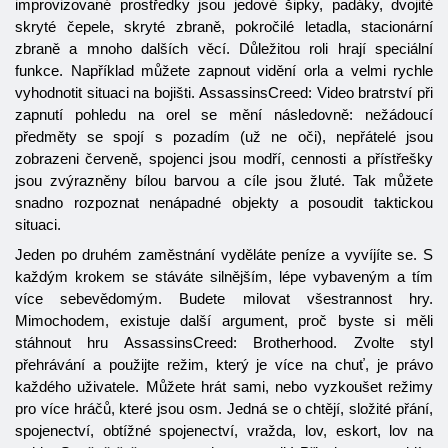
improvizované prostředky jsou jedové šipky, padáky, dvojité
skryté čepele, skryté zbraně, pokročilé letadla, stacionární
zbraně a mnoho dalších věcí. Důležitou roli hrají speciální
funkce. Například můžete zapnout vidění orla a velmi rychle
vyhodnotit situaci na bojišti. AssassinsCreed: Video bratrství při
zapnutí pohledu na orel se mění následovně: nežádoucí
předměty se spojí s pozadím (už ne oči), nepřátelé jsou
zobrazeni červeně, spojenci jsou modří, cennosti a přístřešky
jsou zvýrazněny bílou barvou a cíle jsou žluté. Tak můžete
snadno rozpoznat nenápadné objekty a posoudit taktickou
situaci.
Jeden po druhém zaměstnání vyděláte peníze a vyvíjíte se. S
každým krokem se stáváte silnějším, lépe vybaveným a tím
více sebevědomým. Budete milovat všestrannost hry.
Mimochodem, existuje další argument, proč byste si měli
stáhnout hru AssassinsCreed: Brotherhood. Zvolte styl
přehrávání a použijte režim, který je více na chuť, je právo
každého uživatele. Můžete hrát sami, nebo vyzkoušet režimy
pro více hráčů, které jsou osm. Jedná se o chtějí, složité přání,
spojenectví, obtížné spojenectví, vražda, lov, eskort, lov na