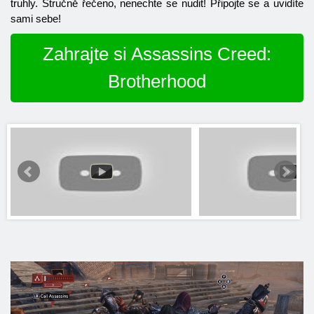
truhly. Stručně řečeno, nenechte se nudit! Připojte se a uvidíte
sami sebe!
Zahrajte si Assassins Creed:
Brotherhood