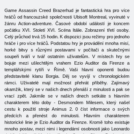
Game Assassin Creed Brazerhud je fantastická hra pro více
hráčů od francouzské společnosti Ubisoft Montreal, vyvinuté v
žánru Action-adventure. Časové období událostí je koncem
počátku XVI. Století XVI. Scéna Itálie. Zobrazení třetí osoby.
Celý průchod trvá 15 hodin. K dispozici jsou režimy pro jednoho
hráče i pro více hráčů. Podstatou hry je provádění mnoha misí,
horké bitvy s různými postavami v počítači a skutečnými
soupeři tváří v tvář ostatním uživatelům. V místech hry se
bojuje mezi ušlechtilým vrahem Ezio Auditor da Firenze a
templářskými rytíři v Římě. Vaši hlavní oponenti budou
představitelé klanu Borgia. Děj se vyvíjí v chronologickém
rámci. Uživatelé mají možnost přehrát příběhy. Zajímavý
okamžik, který se v našich dnech přenáší z minulosti a pak se
vrací zpět. Jakmile se v našich dnech setkáte s hlavním
charakterem této doby - Desmondem Milesem, který našel
cestu k použití stroje Animus 2. 0 číst informace o svých
předcích a přenést do minulosti. Hlavním charakterem
historické linie je Ezio Auditor da Firenze. Kromě toho existuje
mnoho postav, mezi nimi i legendární osobnosti jako Leonardo