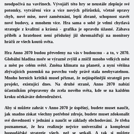
neodpočívá na vavřínech. Vývojáři této hry se neustále zlepšuje své
potomky, vytváření více a více nových přírůstků, včetně opravy
chyb, nové mise, nové zaměstnání, lepší zbraně, schopnost stavět
nové budovy, a mnohem více. Hra sama o sobě je velmi chytlavá
strategie z kvalitní a krásná - grafika je opravdu úžasné. Zábava
příběh a hratelnost není příslušný již shromažďují na monitory
hráčů ze všech koutů světa.
Hra Anno 2070 budou převedeny na vás v budoucnu - a to, v 2070.
Globální hladina moře se výrazně zvýšil a zničil mnoho velkých měst
a měst po celém světě. Změna klimatu na planetě, a nyní většina
zbývajících pozemků na povrchu vody právě stala neobyvatelnou.
Mnoho herních kritiků musel přiznat, že nejúspěšnější strategii pro
projekt, existující dnes. Na druhé straně, Anno 2070 nabízí
účastníkům přepraveny do zcela nového světa, kde se na každém
kroku očekáváte dobrodružství.
Aby si můžete zahrát v Anno 2070 je úspěšný, budete muset naučit,
jak snadno získat všechny potřebné zdroje, budete muset zdokonalit
své dovednosti v jednání a naučit se základy obchodování. Je třeba
poznamenat, že hra realizuje nejvíce univerzální a komplexní
hospodářské strategie všech, než se setkali. A tak si můžete