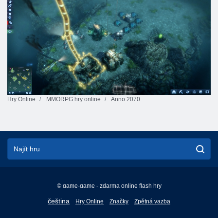
Hry Online
MMORPG hry online
Anno 2070
© game-game - zdarma online flash hry
English
čeština
Hry Online
Značky
Zpětná vazba
Français