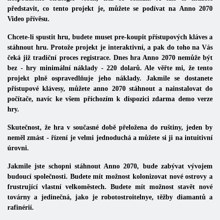
představit, co tento projekt je, můžete se podívat na Anno 2070
Video přívěsu.
Chcete-li spustit hru, budete muset pre-koupit přístupových kláves a
stáhnout hru. Protože projekt je interaktivní, a pak do toho na Vás
čeká již tradiční proces registrace. Dnes hra Anno 2070 nemůže být
bez - hry minimální náklady - 220 dolarů. Ale věřte mi, že tento
projekt plně ospravedlňuje jeho náklady. Jakmile se dostanete
přístupové klávesy, můžete anno 2070 stáhnout a nainstalovat do
počítače, navíc ke všem příchozím k dispozici zdarma demo verze
hry.
Skutečnost, že hra v současné době přeložena do ruštiny, jeden by
neměl zmást - řízení je velmi jednoduchá a můžete si ji na intuitivní
úrovni.
Jakmile jste schopni stáhnout Anno 2070, bude zabývat vývojem
budoucí společnosti. Budete mít možnost kolonizovat nové ostrovy a
frustrující vlastní velkoměstech. Budete mít možnost stavět nové
továrny a jedinečná, jako je robotostroitelnye, těžby diamantů a
rafinérií.