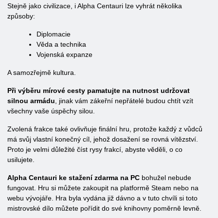
Stejně jako civilizace, i Alpha Centauri lze vyhrát několika
způsoby:
Diplomacie
Věda a technika
Vojenská expanze
A samozřejmě kultura.
Při výběru mírové cesty pamatujte na nutnost udržovat
silnou armádu
, jinak vám zákeřní nepřátelé budou chtít vzít
všechny vaše úspěchy silou.
Zvolená frakce také ovlivňuje finální hru, protože každý z vůdců
má svůj vlastní konečný cíl, jehož dosažení se rovná vítězství.
Proto je velmi důležité číst rysy frakcí, abyste věděli, o co
usilujete.
Alpha Centauri ke stažení zdarma na PC
bohužel nebude
fungovat. Hru si můžete zakoupit na platformě Steam nebo na
webu vývojáře. Hra byla vydána již dávno a v tuto chvíli si toto
mistrovské dílo můžete pořídit do své knihovny poměrně levně.