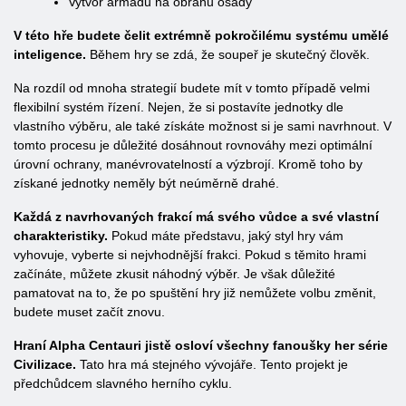
Vytvoř armádu na obranu osady
V této hře budete čelit extrémně pokročilému systému umělé
inteligence.
Během hry se zdá, že soupeř je skutečný člověk.
Na rozdíl od mnoha strategií budete mít v tomto případě velmi
flexibilní systém řízení. Nejen, že si postavíte jednotky dle
vlastního výběru, ale také získáte možnost si je sami navrhnout. V
tomto procesu je důležité dosáhnout rovnováhy mezi optimální
úrovní ochrany, manévrovatelností a výzbrojí. Kromě toho by
získané jednotky neměly být neúměrně drahé.
Každá z navrhovaných frakcí má svého vůdce a své vlastní
charakteristiky.
Pokud máte představu, jaký styl hry vám
vyhovuje, vyberte si nejvhodnější frakci. Pokud s těmito hrami
začínáte, můžete zkusit náhodný výběr. Je však důležité
pamatovat na to, že po spuštění hry již nemůžete volbu změnit,
budete muset začít znovu.
Hraní Alpha Centauri jistě osloví všechny fanoušky her série
Civilizace.
Tato hra má stejného vývojáře. Tento projekt je
předchůdcem slavného herního cyklu.