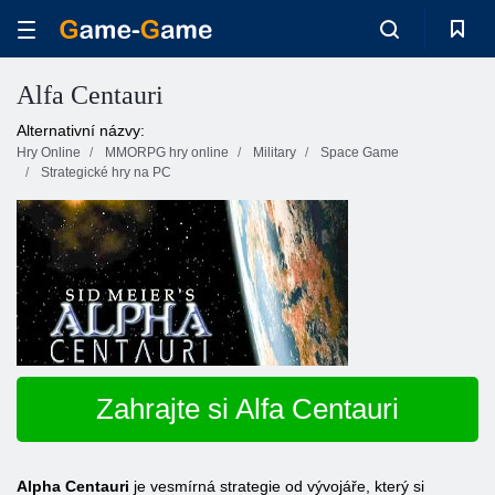
Alfa Centauri
Alternativní názvy:
Hry Online
MMORPG hry online
Military
Space Game
Strategické hry na PC
Zahrajte si Alfa Centauri
Alpha Centauri
je vesmírná strategie od vývojáře, který si