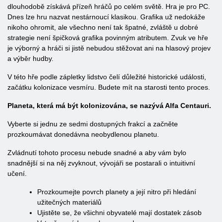
dlouhodobě získává přízeň hráčů po celém světě. Hra je pro PC.
Dnes lze hru nazvat nestárnoucí klasikou. Grafika už nedokáže
nikoho ohromit, ale všechno není tak špatné, zvláště u dobré
strategie není špičková grafika povinným atributem. Zvuk ve hře
je výborný a hráči si jistě nebudou stěžovat ani na hlasový projev
a výběr hudby.
V této hře podle zápletky lidstvo čelí důležité historické události,
začátku kolonizace vesmíru. Budete mít na starosti tento proces.
Planeta, která má být kolonizována, se nazývá Alfa Centauri.
Vyberte si jednu ze sedmi dostupných frakcí a začněte
prozkoumávat donedávna neobydlenou planetu.
Zvládnutí tohoto procesu nebude snadné a aby vám bylo
snadnější si na něj zvyknout, vývojáři se postarali o intuitivní
učení.
Prozkoumejte povrch planety a její nitro při hledání
užitečných materiálů
Ujistěte se, že všichni obyvatelé mají dostatek zásob