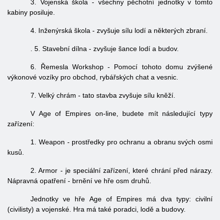
3. Vojenská škola - všechny pěchotní jednotky v tomto
kabiny posiluje.
4. Inženýrská škola - zvyšuje sílu lodí a některých zbraní.
. 5. Stavební dílna - zvyšuje šance lodí a budov.
6. Řemesla Workshop - Pomocí tohoto domu zvýšené
výkonové vozíky pro obchod, rybářských chat a vesnic.
7. Velký chrám - tato stavba zvyšuje sílu kněží.
V Age of Empires on-line, budete mít následující typy
zařízení:
1. Weapon - prostředky pro ochranu a obranu svých osmi
kusů.
2. Armor - je speciální zařízení, které chrání před nárazy.
Nápravná opatření - brnění ve hře osm druhů.
Jednotky ve hře Age of Empires má dva typy: civilní
(civilisty) a vojenské. Hra má také poradci, lodě a budovy.