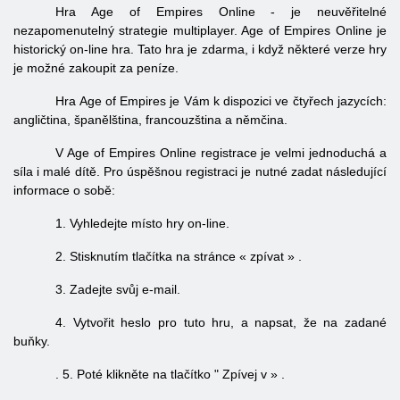
Hra Age of Empires Online - je neuvěřitelné
nezapomenutelný strategie multiplayer. Age of Empires Online je
historický on-line hra. Tato hra je zdarma, i když některé verze hry
je možné zakoupit za peníze.
Hra Age of Empires je Vám k dispozici ve čtyřech jazycích:
angličtina, španělština, francouzština a němčina.
V Age of Empires Online registrace je velmi jednoduchá a
síla i malé dítě. Pro úspěšnou registraci je nutné zadat následující
informace o sobě:
1. Vyhledejte místo hry on-line.
2. Stisknutím tlačítka na stránce «
zpívat
»
.
3.
Zadejte svůj e-mail.
4. Vytvořit heslo pro tuto hru, a napsat, že na zadané
buňky.
. 5. Poté klikněte na tlačítko "
Zpívej v
»
.