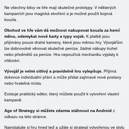
Ne všechny bitvy ve hře mají skutečné prototypy. V některých
kampaních jsou magická stvoření a je možné použít bojová
kouzla.
Obchod ve hře vám dá možnost nakupovat kouzla za herní
měnu, odemykat nové karty a typy vojsk.
K platbě jsou
přijímány pouze drahé kameny, které jsou měnou hry. Vývojářům
lze dobrovolně věnovat skutečné peníze, žádné nákupy truhel
nebo předmětů za peníze. Hra nepoužívá mechaniku výplaty k
vítězství.
Vývojář je velmi citlivý a pravidelně hru vylepšuje.
Přijímá
dokonce individuální přání a může přidat zajímavé nové postavy
nebo hratelná místa.
Existuje praktický editor, který můžete použít k vytvoření vlastní
kampaně.
Age of Strategy si můžete zdarma stáhnout na Android
z
odkazu na této stránce.
Nainstalujte si hru hned teď a užijte si strategii vytvořenou ve stylu