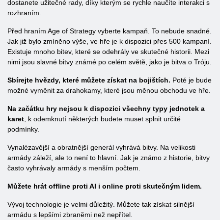
dostanete užitečné rady, díky kterým se rychle naučíte interakci s
rozhraním.
Před hraním Age of Strategy vyberte kampaň. To nebude snadné.
Jak již bylo zmíněno výše, ve hře je k dispozici přes 500 kampaní.
Existuje mnoho bitev, které se odehrály ve skutečné historii. Mezi
nimi jsou slavné bitvy známé po celém světě, jako je bitva o Tróju.
Sbírejte hvězdy, které můžete získat na bojištích.
Poté je bude
možné vyměnit za drahokamy, které jsou měnou obchodu ve hře.
Na začátku hry nejsou k dispozici všechny typy jednotek a
karet
, k odemknutí některých budete muset splnit určité
podmínky.
Vynalézavější a obratnější generál vyhrává bitvy. Na velikosti
armády záleží, ale to není to hlavní. Jak je známo z historie, bitvy
často vyhrávaly armády s menším počtem.
Můžete hrát offline proti AI i online proti skutečným lidem.
Vývoj technologie je velmi důležitý. Můžete tak získat silnější
armádu s lepšími zbraněmi než nepřítel.