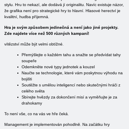
stylu. Hru to nekazí, ale dodává jí originalitu. Navíc existuje názor,
že grafika není pro strategické hry to hlavní. Hlasové herectví je
kvalitní, hudba příjemná.
Hra je svým způsobem jedinečná a není jako jiné projekty.
Zde najdete více než 500 různých kampaní!
vítězství může být velmi obtížné.
Přemýšlejte o každém tahu a snažte se předvídat tahy
soupeře
Odemkněte nové typy jednotek a kouzel
Naučte se technologie, které vám poskytnou výhodu na
bojišti
Soutěžte s umělou inteligencí nebo skutečnými hráči z
celého světa
Sbírejte hvězdy za dokončení misí a vyměňujte je za
drahokamy
To není vše, co na vás ve hře čeká.
Management je implementován pohodlně. Na začátku hry