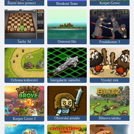
Řízení davu pomocí hodů kostkami
Keeper Grove
Breakout Team
Šachy 3d
Ostrovní říše
Feudalismus 3
Ochrana království
Intergalactic námořní bitva
Vysoký zisk
Obrovská armáda
Blitzova taktika
Keeper Grove 3