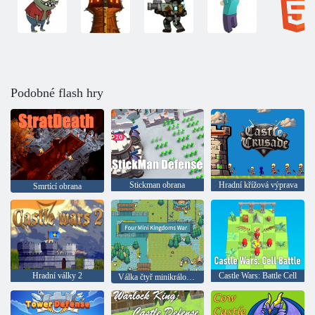
Podobné flash hry
Stickman obrana
Hradní křížová výprava
Smrtící obrana
Hradní války 2
Castle Wars: Battle Cell
Válka čtyř minikrálovství