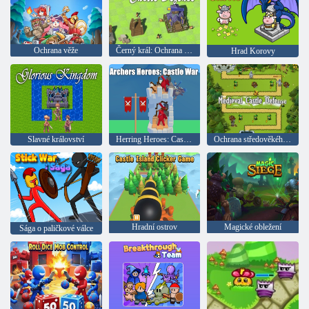
Ochrana věže
Černý král: Ochrana hradu
Hrad Korovy
Slavné království
Herring Heroes: Castle War
Ochrana středověkého hradu
Hradní ostrov
Magické obležení
Sága o paličkové válce