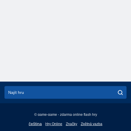
© game-game - zdarma online flash hry
English
čeština
Hry Online
Značky
Zpětná vazba