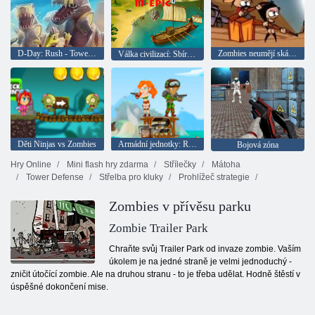
D-Day: Rush - Tower Defense
Zombies neumějí skákat
Válka civilizací: Sbírka pro pána
Děti Ninjas vs Zombies
Armádní jednotky: Resistance
Bojová zóna
Hry Online
Mini flash hry zdarma
Střílečky
Mátoha
Tower Defense
Střelba pro kluky
Prohlížeč strategie
Zombies v přívěsu parku
Zombie Trailer Park
Chraňte svůj Trailer Park od invaze zombie. Vaším
úkolem je na jedné straně je velmi jednoduchý -
zničit útočící zombie. Ale na druhou stranu - to je třeba udělat. Hodně štěstí v
úspěšné dokončení mise.