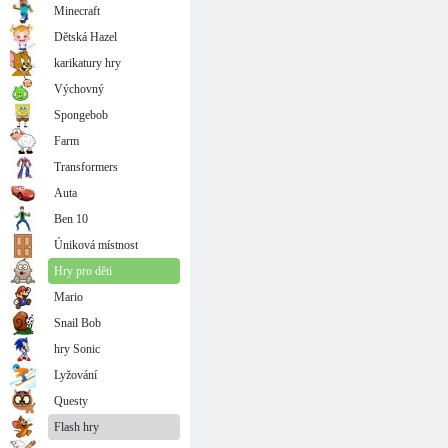
Minecraft
Dětská Hazel
karikatury hry
Výchovný
Spongebob
Farm
Transformers
Auta
Ben 10
Úniková místnost
Hry pro děti
Mario
Snail Bob
hry Sonic
Lyžování
Questy
Flash hry