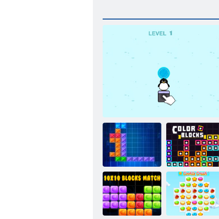
Tentriks
Zatlačte na tučňáka
Barevné bloky