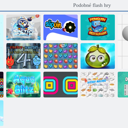
Podobné flash hry
Arktická
Penguin
pohlcka
Hladký tučňák
Restaurant
Dobrodružství
Ovocný
šťavnatých
Oheň a Voda 4
rozdrcení
bobulí
Stohovací
Kuchyň
Aqua Blitz
zařízení
Mahjong
Kla