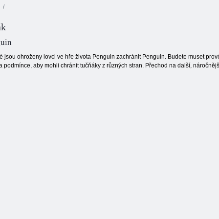
ák
guin
ré jsou ohroženy lovci ve hře života Penguin zachránit Penguin. Budete muset prové
 podmínce, aby mohli chránit tučňáky z různých stran. Přechod na další, náročnějš