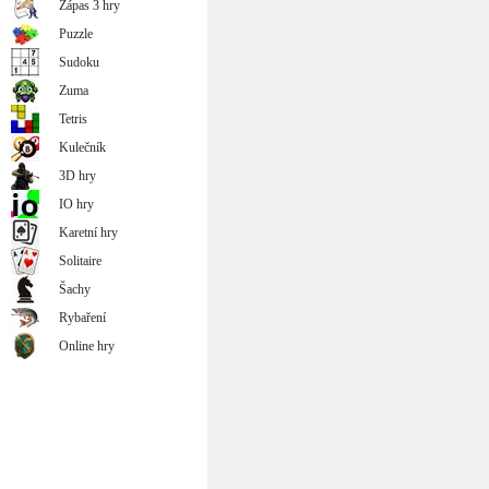
Zápas 3 hry
Puzzle
Sudoku
Zuma
Tetris
Kulečník
3D hry
IO hry
Karetní hry
Solitaire
Šachy
Rybaření
Online hry