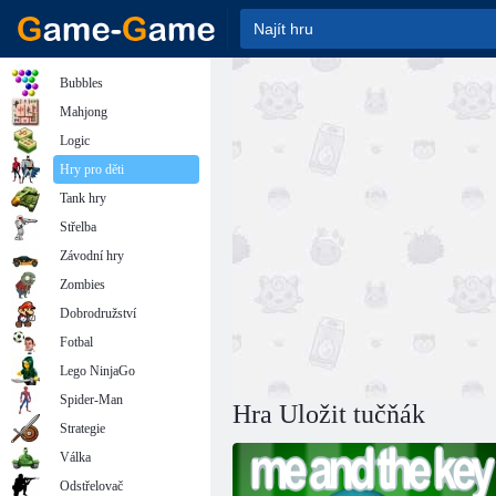
Bubbles
Mahjong
Logic
Hry pro děti
Tank hry
Střelba
Závodní hry
Zombies
Dobrodružství
Fotbal
Lego NinjaGo
Spider-Man
Hra Uložit tučňák
Strategie
Válka
Odstřelovač