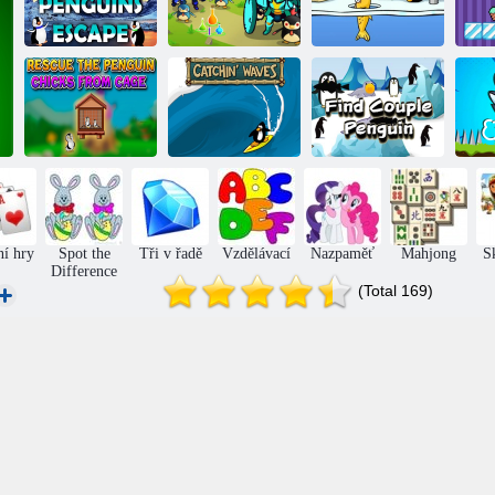
Zmatení tučňáci
Club Penguin:
utečou
Pán tučňáků
Rybaření na ledě
C
Zachraňte
tučňáky z jejich
Najděte pár
D
klece
Chyťte vlny
tučňáků
ní hry
Spot the
Tři v řadě
Vzdělávací
Nazpaměť
Mahjong
S
Difference
(Total 169)