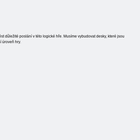
st důležité poslání v této logické hře. Musíme vybudovat desky, které jsou
í úroveň hry.