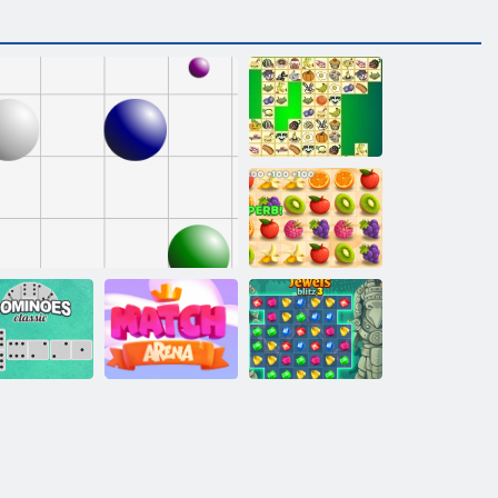
Kris Mahjong
Juicy linka
sické domino
Linky 98
Arena Boom
Jewels Blitz 3