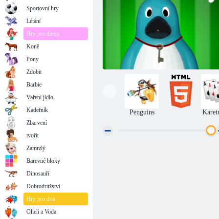
Sportovní hry
Létání
Hry pro dívky
Koně
Pony
Zdobit
Barbie
Vaření jídlo
Kadeřník
Penguins
Karet
Zbarvení
tvořit
Zamrzlý
Já a klíč
Barevné bloky
Dinosauři
Dobrodružství
Hry pro dva
Oheň a Voda