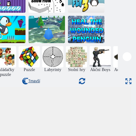
hci zmrzlinu
Proudění sněhu
Naučte se létat 3
Uzdrav
obrodružství
Dobrodružství
zraněného
tučňáků
tučňáků
tučňáka
kládačky
Puzzle
Labyrinty
Stolní hry
Akční Boys
Adventures
puzzle
Tmavší