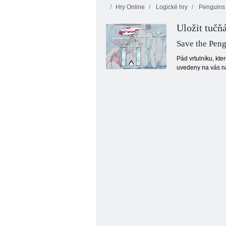
Hry Online
Logické hry
Penguins
Uložit tučň
10x10 Bloky
shody
Cookie Crush 3
Save the Pen
Pád vrtulníku, kte
uvedeny na vás na