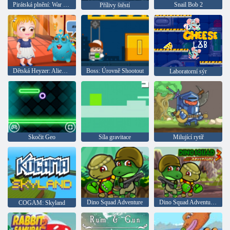
Pirátská plnění: War Trail
Snail Bob 2
Přílivy štěstí
Dětská Heyzer: Alien kamarád
Boss: Úrovně Shootout
Laboratorní sýr
Skočit Geo
Síla gravitace
Milující rytíř
Dino Squad Adventure
Dino Squad Adventure 3
COGAM: Skyland