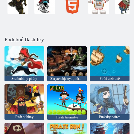
Podobné flash hry
Sea bubliny piráty
Skryté objekty: pirátský poklad
Piráti a zbraně
Pirát bubliny
Pirátský tvůrce
Pirate tajemství