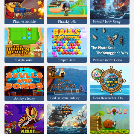
Piráti vs zombie
Pirátský běh
Pirátské lodě: Stroy and Fight
Skrytá kořist
Sniper Balls
Pirátské moře: Cesta pašeráka
Loď se stane, udělejte to
Dora Researcher: Dora hledá poklady na pirátské lodi
Bomby a lebky