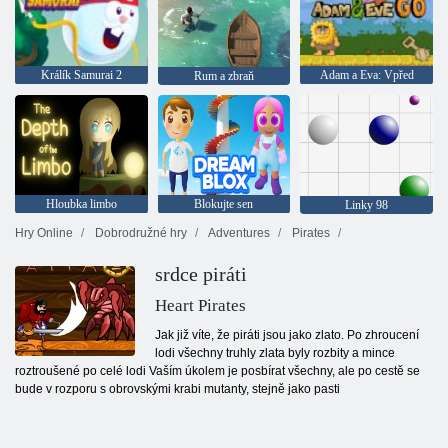
Králík Samurai 2
Adam a Eva: Vpřed
Rum a zbraň
Hloubka limbo
Blokujte sen
Linky 98
Hry Online
Dobrodružné hry
Adventures
Pirates
srdce piráti
Heart Pirates
Jak již víte, že piráti jsou jako zlato. Po zhroucení
lodi všechny truhly zlata byly rozbity a mince
roztroušené po celé lodi Vaším úkolem je posbírat všechny, ale po cestě se
bude v rozporu s obrovskými krabi mutanty, stejně jako pasti