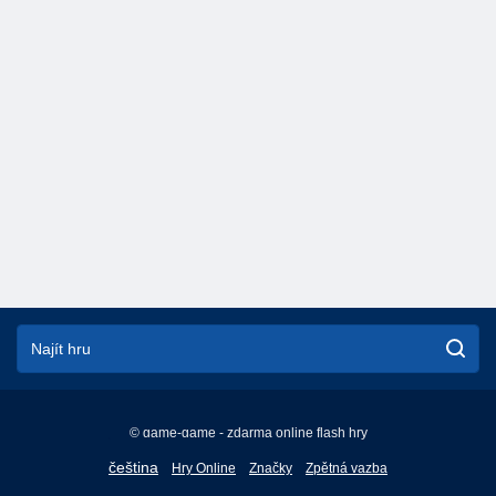
© game-game - zdarma online flash hry
English
čeština
Hry Online
Značky
Zpětná vazba