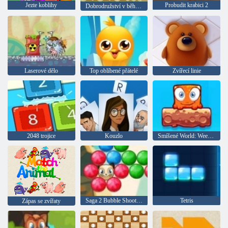
Jezte koblihy
Probudit krabici 2
Dobrodružství v běhu tučňáků
Laserové dělo
Top oblíbené přátelé
Zvířecí linie
2048 trojice
Kouzlo
Smíšené World: Weekend
Saga 2 Bubble Shooter 2
Tetris
Zápas se zvířaty