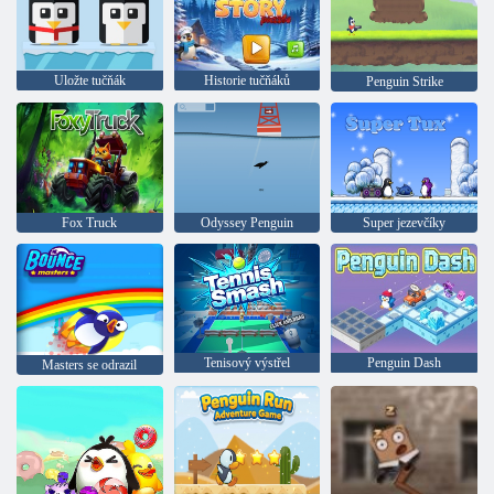
Uložte tučňák
Historie tučňáků
Penguin Strike
Fox Truck
Odyssey Penguin
Super jezevčíky
Tenisový výstřel
Penguin Dash
Masters se odrazil