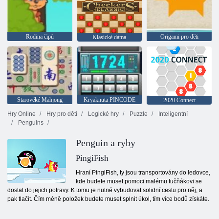
Rodina čipů
Origami pro děti
Klasické dáma
Starověké Mahjong
Kryaknuta PINCODE
2020 Connect
Hry Online
Hry pro děti
Logické hry
Puzzle
Inteligentní
Penguins
Penguin a ryby
PingiFish
Hraní PingiFish, ty jsou transportovány do ledovce,
kde budete muset pomoci malému tučňákovi se
dostat do jejich potravy. K tomu je nutné vybudovat solidní cestu pro něj, a
pak tlačit. Čím méně položek budete muset splnit úkol, tím více bodů získáte.