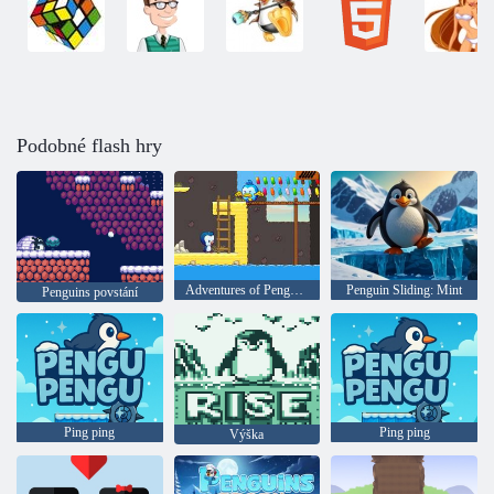
Podobné flash hry
Adventures of Penguin Niels
Penguin Sliding: Mint
Penguins povstání
Ping ping
Ping ping
Výška