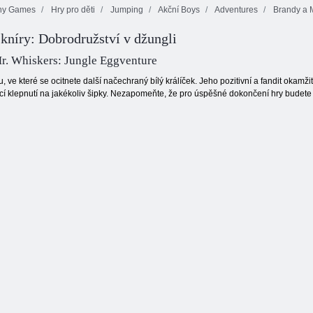
ny Games
Hry pro děti
Jumping
Akční Boys
Adventures
Brandy a M
kníry: Dobrodružství v džungli
Snail Bob 1
Oheň a Voda 4
Butterfly Kyodai
r. Whiskers: Jungle Eggventure
ru, ve které se ocitnete další načechraný bílý králíček. Jeho pozitivní a fandit oka
cí klepnutí na jakékoliv šipky. Nezapomeňte, že pro úspěšné dokončení hry budete 