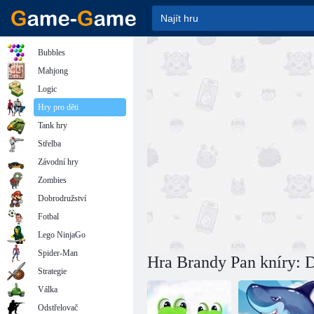
Bubbles
Mahjong
Logic
Hry pro děti
Tank hry
Střelba
Závodní hry
Zombies
Dobrodružství
Fotbal
Lego NinjaGo
Spider-Man
Hra Brandy Pan kníry: D
Strategie
Válka
Odstřelovač