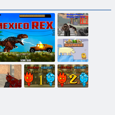
Převlečený síla:
Zombie Survival
Adam a Eva:
Lunatic
azy Shooting
Rex v Mexiku
Oheň a Voda 1
Oheň a Voda 2