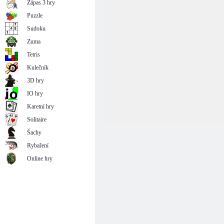
Zápas 3 hry
Puzzle
Sudoku
Zuma
Tetris
Kulečník
3D hry
IO hry
Karetní hry
Solitaire
Šachy
Rybaření
Online hry