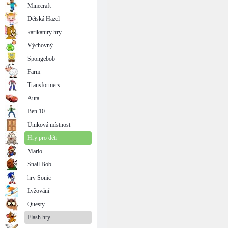
Minecraft
Dětská Hazel
karikatury hry
Výchovný
Spongebob
Farm
Transformers
Auta
Ben 10
Úniková místnost
Hry pro děti
Mario
Snail Bob
hry Sonic
Lyžování
Questy
Flash hry