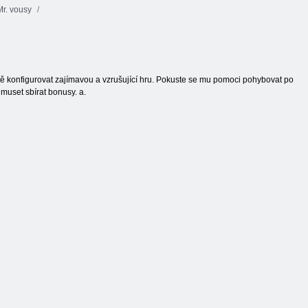
r. vousy
mžitě konfigurovat zajímavou a vzrušující hru. Pokuste se mu pomoci pohybovat po
muset sbírat bonusy. a.