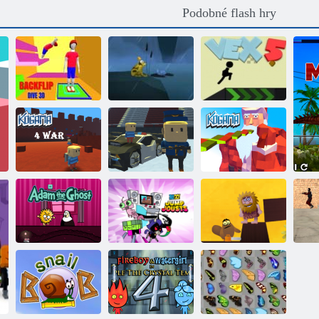
Podobné flash hry
Backflip Dive
Runaway
3d
ropucha
Vex 5
Kogama:
COGAM: Four-
Lyžařské
Kogama:
war
skoky!!
Vánoční parkour
Mladí titáni
Adam a Eva:
dopředu: skoky
Adam a Eva 8:
Adam, duch
na skoky
Love Quest
Cr