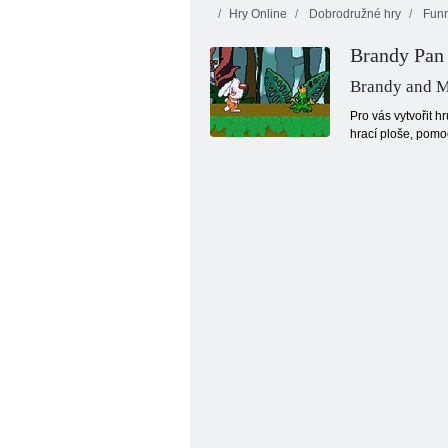
Hry Online
Dobrodružné hry
Fun
Brandy Pan 
Brandy and M
Pro vás vytvořit h
hrací ploše, pomo
Kogama: Parkour 27