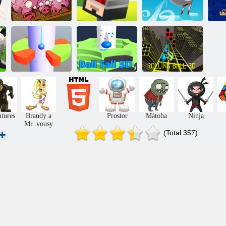
Běh, prase, běh
Skok a odrazit
Bloumen
Špičkový skok
Ball Fall 3d
Rolling Ball 3d
tures
Brandy a
Prostor
Mátoha
Ninja
Mr. vousy
(Total 357)