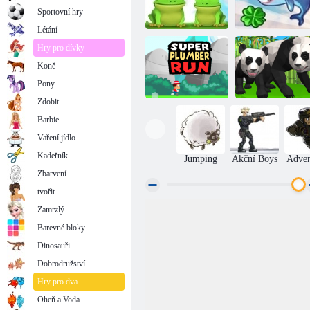
Sportovní hry
Létání
Hry pro dívky
Koně
Žába Leap
Létající žralok
Pony
Zdobit
Barbie
Vaření jídlo
Super běh
Panda Simulator
instalatéra
3d
Kadeřník
Jumping
Akční Boys
Adven
Zbarvení
tvořit
Zamrzlý
Barevné bloky
Dinosauři
Dobrodružství
Hry pro dva
Oheň a Voda