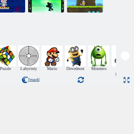
Sýr lab
Černá listina null
Epický běh
Puzzle
Labyrinty
Mario
Dovednost
Monsters
Sběr
položek
Tmavší