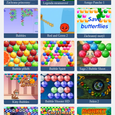
Záchrana princezny: Zachraňte dívku
Amigo Pancho 1
Legenda mramorové bubliny
Bubbles
Red and Green 2
Záchranný motýl
Bubble příběh
Bubble Spirit
Saga 2 Bubble Shooter 2
Bubble Shooter HD
Jiskra 2
Kitty Bubbles