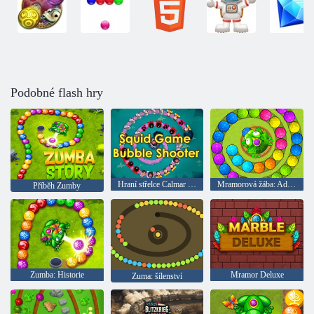
Podobné flash hry
Hraní střelce Calmar Bubble
Mramorová žába: Adventure
Příběh Zumby
Zumba: Historie
Mramor Deluxe
Zuma: šílenství