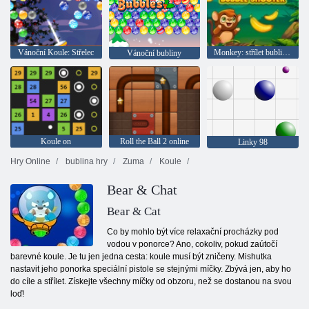
Vánoční Koule: Střelec
Monkey: střílet bubliny null
Vánoční bubliny
Koule on
Roll the Ball 2 online
Linky 98
Hry Online
bublina hry
Zuma
Koule
Bear & Chat
Bear & Cat
Co by mohlo být více relaxační procházky pod
vodou v ponorce? Ano, cokoliv, pokud zaútočí
barevné koule. Je tu jen jedna cesta: koule musí být zničeny. Mishutka
nastavit jeho ponorka speciální pistole se stejnými míčky. Zbývá jen, aby ho
do cíle a střílet. Získejte všechny míčky od obzoru, než se dostanou na svou
loď!