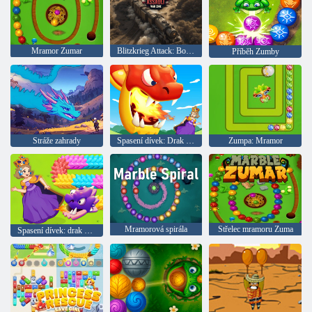
Mramor Zumar
Blitzkrieg Attack: Bojová zóna!
Příběh Zumby
Stráže zahrady
Spasení dívek: Drak vyšel
Zumpa: Mramor
Mramorová spirála
Střelec mramoru Zuma
Spasení dívek: drak na svobodě