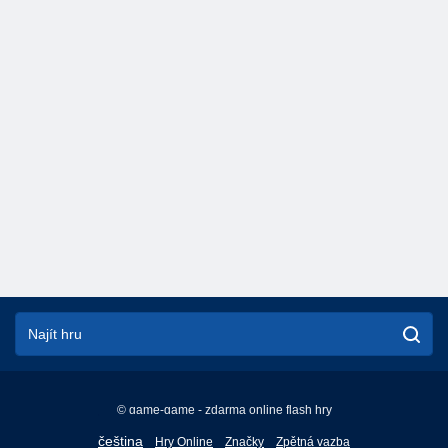
© game-game - zdarma online flash hry
English
čeština
Hry Online
Značky
Zpětná vazba