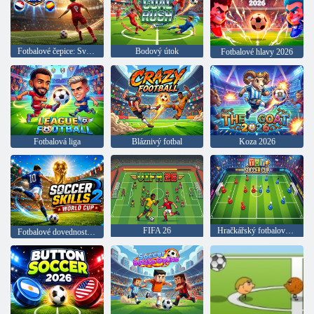
Fotbalové čepice: Světový pohár
Bodový útok
Fotbalové hlavy 2026
Fotbalová liga
Bláznivý fotbal
Koza 2026
FIFA 26
Hračkářský fotbalový pohár
Fotbalové dovednosti 2: Mistrovství světa