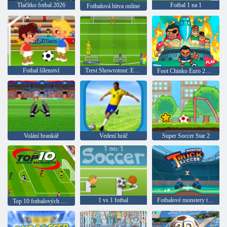
Tlačítko fotbal 2026
Fotbal 1 na 1
Fotbalová bitva online
Fotbal šílenství
Trest Showrotout: Euro Cup 2016
Foot Chinko Euro 2016
Volání brankář
Vedení hráč
Super Soccer Star 2
1 vs 1 fotbal
Fotbalové monstery trucků
Top 10 fotbalových manažerů