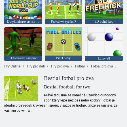
Dotyk mistrovství světa v roce 2018
3D volný kop
Fotbalová fyzika 2
3D fotbalové šampióni
Pixel bitvy
Linky 98
Hry Online
Hry pro děti
Hry pro dva
Fotbal
Fotbal pro dva
Bestial fotbal pro dva
Bestial football for two
Právě teď jsme se konečně uzavřít dlouhodobý
spor, který lépe než pes nebo kočky? Fotbal je
ideální prostředek k vyřešení sporu, v sázce je hodně, takže se ujistěte, že
váš tým by vyhrál.