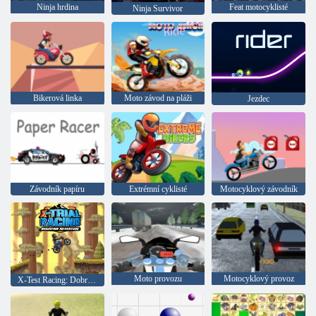
Ninja hrdina
Feat motocyklisté
Ninja Survivor
Bikerová linka
Moto závod na pláži
Jezdec
Závodník papíru
Extrémní cyklisté
Motocyklový závodník
Moto provozu
Motocyklový provoz
X-Test Racing: Dobrodružství v horách