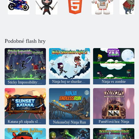
Podobné flash hry
Ninja boj se shurikeny 2
Ninja vs zombie
Sticky Impossibility: Kapitola 1
Katana při západu slunce
Paměťová hra: Ninja
Nekonečný Ninja Run