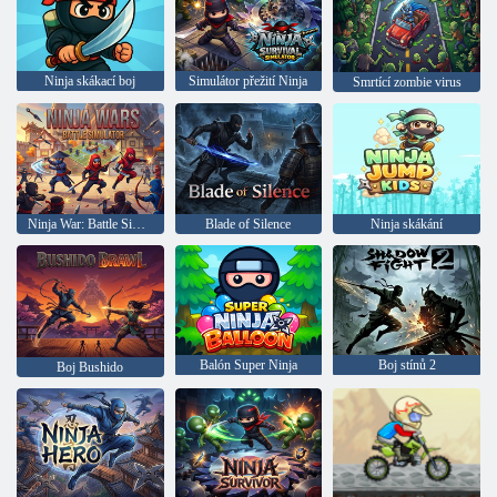
Ninja skákací boj
Simulátor přežití Ninja
Smrtící zombie virus
Ninja War: Battle Simulator
Blade of Silence
Ninja skákání
Balón Super Ninja
Boj stínů 2
Boj Bushido