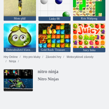
Moto pláž
Kris Mahjong
Linky 98
Dobrodružství šťavnatých bobulí
Gold Rush: Treasure Hunter
Juicy linka
Hry Online
Hry pro kluky
Závodní hry
Motocyklové závody
Ninja
nitro ninja
Nitro Ninjas