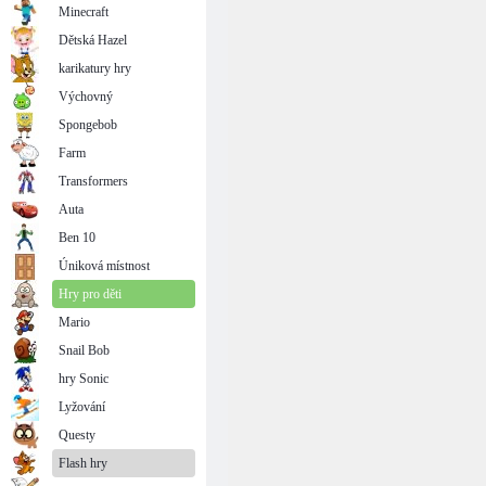
Minecraft
Dětská Hazel
karikatury hry
Výchovný
Spongebob
Farm
Transformers
Auta
Ben 10
Úniková místnost
Hry pro děti
Mario
Snail Bob
hry Sonic
Lyžování
Questy
Flash hry