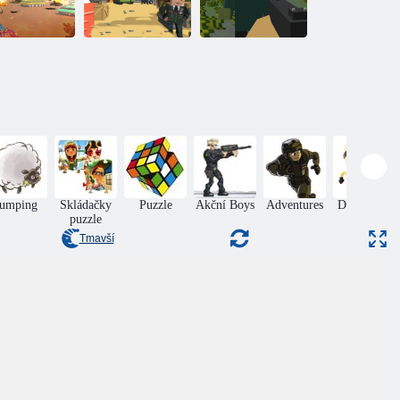
Tanko. io
Pixel bojovník
Přežití pixelů
Jumping
Skládačky
Puzzle
Akční Boys
Adventures
Dovednost
puzzle
Tmavší