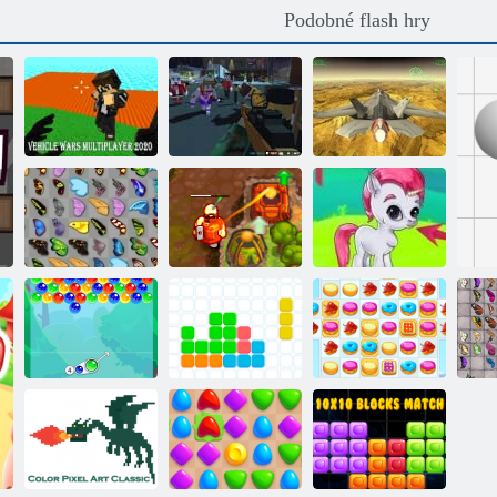
Podobné flash hry
Transport Wars
Multiplayer
24 Pixel Zbraň
2020
Hra
Fraktální boj x
Prokletý poklad
Butterfly Kyodai
2
Gems: Bubbles
Jedenáct
Charm bublina
jedenáct
Cookie Crush 2