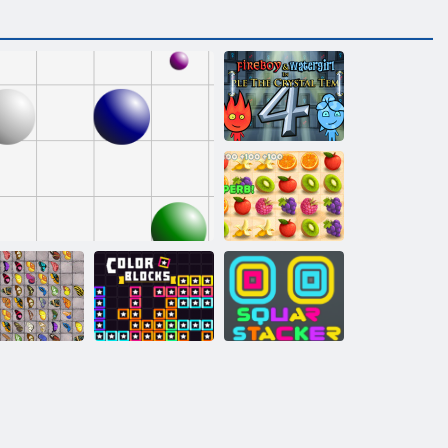
Oheň a Voda 4
Juicy linka
Mahjong s
Stohovací
motýly
Linky 98
Barevné bloky
zařízení