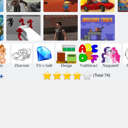
Převlečený síla:
COGAM: Four-
Road Fury
Zombie Survival
war
poušť
Battle Simulator:
Stickman
Counter
Sniper útok
Janissary Tower
ty
Zbarvení
Tři v řadě
Design
Vzdělávací
Nazpaměť
(Total 74)