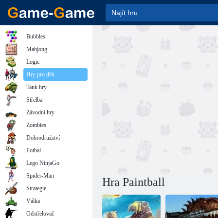
Bubbles
Mahjong
Logic
Hry pro děti
Tank hry
Střelba
Závodní hry
Zombies
Dobrodružství
Fotbal
Lego NinjaGo
Spider-Man
Hra Paintball
Strategie
Válka
Odstřelovač