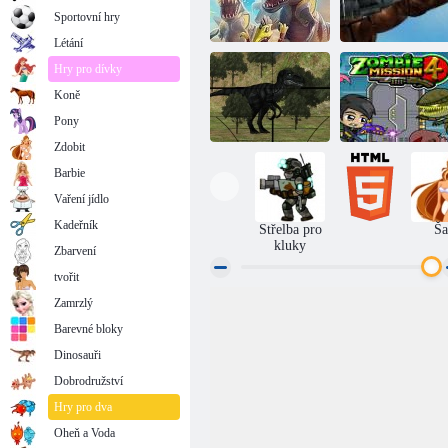
Sportovní hry
Létání
Hry pro dívky
Koně
D-Day: Rush -
Tower Defense
Rex v Mexiku
Pony
Zdobit
Barbie
Vaření jídlo
Jurassic období:
Zombie Mission
Dinosaur lov
4
Kadeřník
Střelba pro
Ša
kluky
Zbarvení
tvořit
Zamrzlý
Barevné bloky
Dinosauři
Dobrodružství
Hry pro dva
Oheň a Voda