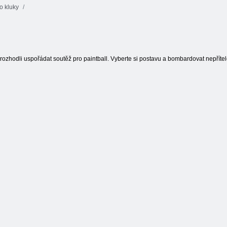
o kluky
Pixelová barva
Umělecká
10x10 Bloky
klasika
Arena Boom
shody
rozhodli uspořádat soutěž pro paintball. Vyberte si postavu a bombardovat nepřítel