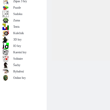
Zápas 3 hry
Puzzle
Sudoku
Zuma
Tetris
Kulečník
3D hry
IO hry
Karetní hry
Solitaire
Šachy
Rybaření
Online hry