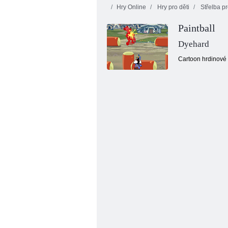
Hry Online
Hry pro děti
Střelba pr
Paintball
Dyehard
Cartoon hrdinové 
Ovocný rozdrcení