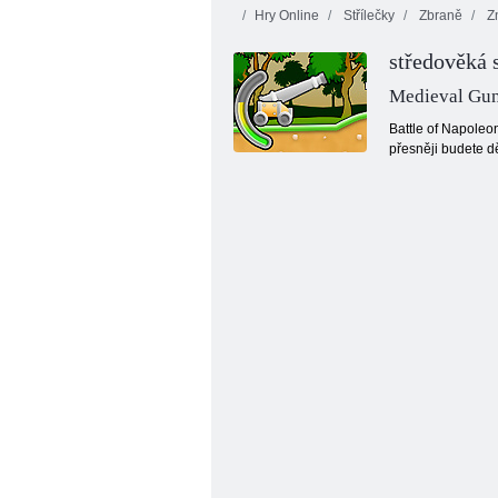
Hry Online
Střílečky
Zbraně
Zn
středověká 
Medieval Gu
Battle of Napoleon
přesněji budete dě
Rozzlobený Finches