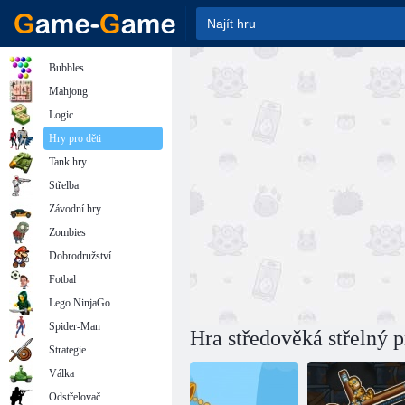
Bubbles
Mahjong
Logic
Hry pro děti
Tank hry
Střelba
Závodní hry
Zombies
Dobrodružství
Fotbal
Lego NinjaGo
Spider-Man
Hra středověká střelný 
Strategie
Válka
Odstřelovač