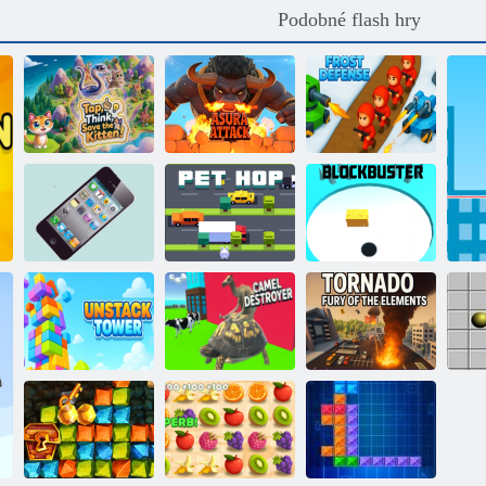
Podobné flash hry
Klikněte,
přemýšlejte,
Ochrana proti
zachraňte kotě!
Asura útok
mrazu
Zlomte telefon
Pet Jump
Block Breaker
Ničitel
Tornado:
Rozbalení věže
velbloudů
Elemental Fury