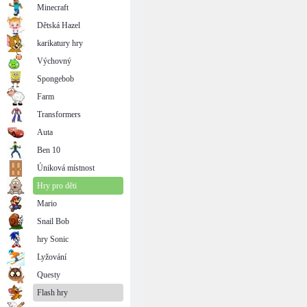
Minecraft
Dětská Hazel
karikatury hry
Výchovný
Spongebob
Farm
Transformers
Auta
Ben 10
Úniková místnost
Hry pro děti
Mario
Snail Bob
hry Sonic
Lyžování
Questy
Flash hry