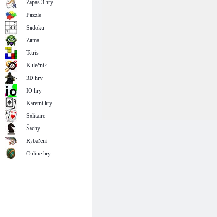
Zápas 3 hry
Puzzle
Sudoku
Zuma
Tetris
Kulečník
3D hry
IO hry
Karetní hry
Solitaire
Šachy
Rybaření
Online hry