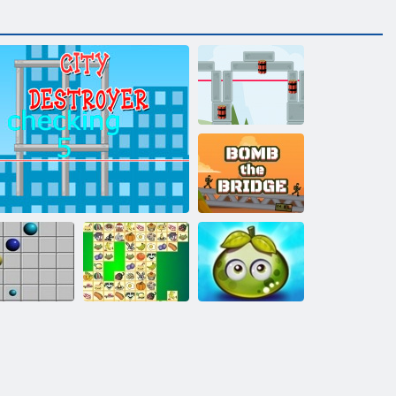
Super
torpédoborec
Bomb most
Dobrodružství
šťavnatých
Linky 98
Městský torpédoborec
Kris Mahjong
bobulí