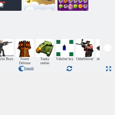
Candy Shooter
elba a skákání
Cannon člověk
Deluxe
ční Boys
Tower
Tanky
Válečné hry
Odstřelovač
Adventures
Defense
online
Tmavší