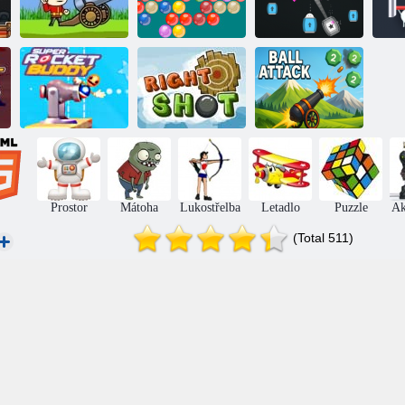
Vojáci a děla:
Shooter na
Zbraňový
Mountain útok
bubliny
volejbal
Stř
Buddy Super
Rocket
Pravý výstřel
Útok koulí
Prostor
Mátoha
Lukostřelba
Letadlo
Puzzle
Ak
(Total 511)