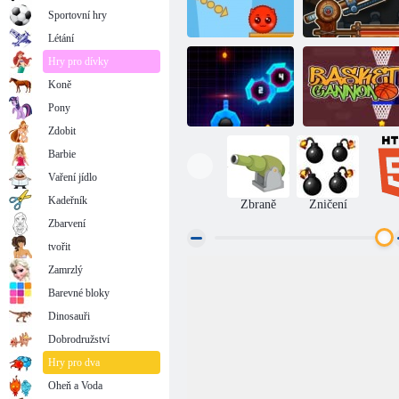
Sportovní hry
Létání
Hry pro dívky
Koně
Startovní pistole
Red and Green 2
maniaka
Pony
Zdobit
Barbie
Vaření jídlo
Basketbalová
Neon Blaster 2
zbraň
Kadeřník
Zbraně
Zničení
Zbarvení
tvořit
Zamrzlý
Barevné bloky
Dinosauři
Dobrodružství
Hry pro dva
Oheň a Voda