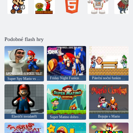
Podobné flash hry
Friday Night Funkin: Super Mario a Sonic Dance
Páteční noční funkin blues karetní hra
Super Spy Mario vs Skibidi WC
Elastičtí instalatéři
Bojujte s Mario
Super Matino dobrodružství