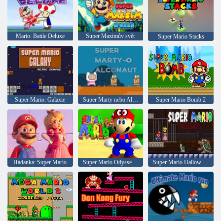
Mario: Battle Deluxe
Super Maximův svět
Super Mario Stacks
Super Mario: Galaxie
Super Marty nebo Alconaut
Super Mario Bomb 2
Hádanka: Super Mario
Super Mario Odyssey 64
Super Mario Halloween