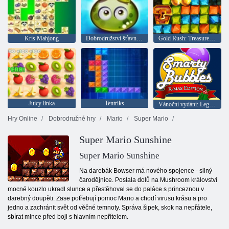
Kris Mahjong
Dobrodružství šťavnatých bobulí
Gold Rush: Treasure Hunter
Juicy linka
Tentriks
Vánoční vydání: Legrační bubliny
Hry Online
Dobrodružné hry
Mario
Super Mario
Super Mario Sunshine
Super Mario Sunshine
Na darebák Bowser má nového spojence - silný
čarodějnice. Poslala dolů na Mushroom království
mocné kouzlo ukradl slunce a přestěhoval se do paláce s princeznou v
darebný doupěti. Zase potřebují pomoc Mario a chodí virusu krásu a pro
jedno a zachránit svět od věčné temnoty. Správa šipek, skok na nepřátele,
sbírat mince před boji s hlavním nepřítelem.