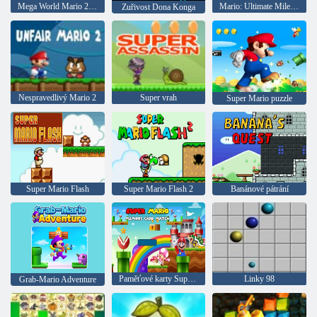
Mega World Mario 2: The Force Awakens
Mario: Ultimate Mileage
Zuřivost Dona Konga
Nespravedlivý Mario 2
Super vrah
Super Mario puzzle
Super Mario Flash
Super Mario Flash 2
Banánové pátrání
Paměťové karty Super Mario Match
Linky 98
Grab-Mario Adventure