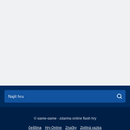
© game-game - zdarma online flash hry
English
čeština
Hry Online
Značky
Zpětná vazba