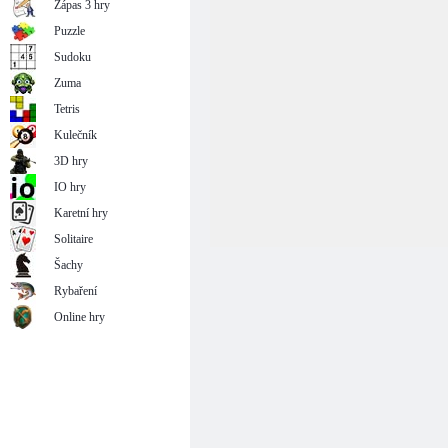
Zápas 3 hry
Puzzle
Sudoku
Zuma
Tetris
Kulečník
3D hry
IO hry
Karetní hry
Solitaire
Šachy
Rybaření
Online hry