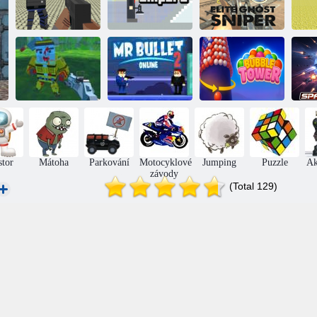
Massive War
Pix
gangster
Snipers na střeše
Elite sniper duch
Mr Bullet 2
Střílejte gangy
online
Bubble Tower
S
stor
Mátoha
Parkování
Motocyklové
Jumping
Puzzle
Ak
závody
(Total 129)