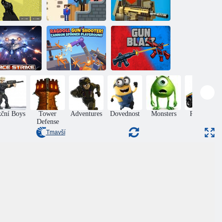
el multiplayer
Mister bullet
bitva
online
Crazy pixel war
Střílečka s
atrapou zbraně!
Hřiště s
pace Strike
otočným dělem
Výbuch zbraně
ční Boys
Tower
Adventures
Dovednost
Monsters
Racing v
Defense
autech
Tmavší