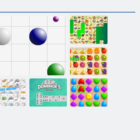
Kris Mahjong
Juicy linka
Kuchyň
Mahjong
Linky 98
Klasické domino
Arena Boom