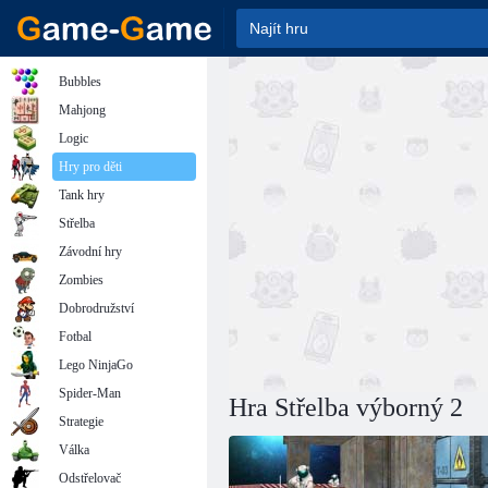
Bubbles
Mahjong
Logic
Hry pro děti
Tank hry
Střelba
Závodní hry
Zombies
Dobrodružství
Fotbal
Lego NinjaGo
Spider-Man
Hra Střelba výborný 2
Strategie
Válka
Odstřelovač