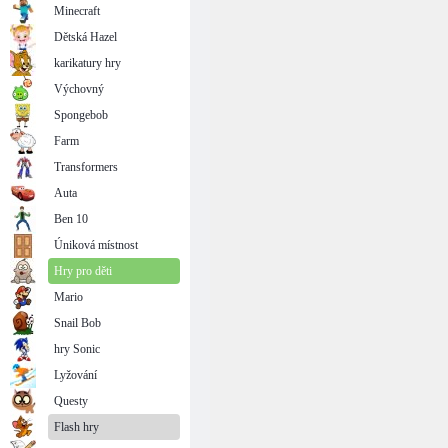
Minecraft
Dětská Hazel
karikatury hry
Výchovný
Spongebob
Farm
Transformers
Auta
Ben 10
Úniková místnost
Hry pro děti
Mario
Snail Bob
hry Sonic
Lyžování
Questy
Flash hry