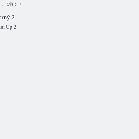
Střelci
orný 2
Em Up 2