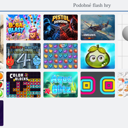
Podobné flash hry
Exploze fazolí
Pistolový souboj
Vzdušný boj
Dobrodružství
Ovocný
šťavnatých
Oheň a Voda 4
rozdrcení
bobulí
Stohovací
Barevné bloky
Aqua Blitz
zařízení