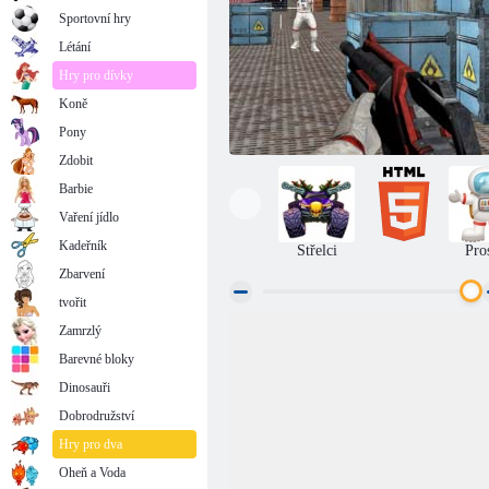
Sportovní hry
Létání
Hry pro dívky
Koně
Pony
Zdobit
Barbie
Vaření jídlo
Kadeřník
Střelci
Pro
Zbarvení
tvořit
Zamrzlý
Bojová zóna
Barevné bloky
Dinosauři
Dobrodružství
Hry pro dva
Oheň a Voda