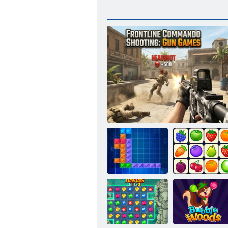
Tentriks
Střelecké zbraně v první linii
Onet Connect