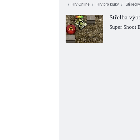
Hry Online
Hry pro kluky
Střílečky
Střelba výb
Jewels Blitz 3
Lesní bubliny
Super Shoot 