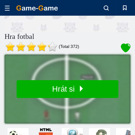
Hra fotbal
(Total 372)
Hrát si