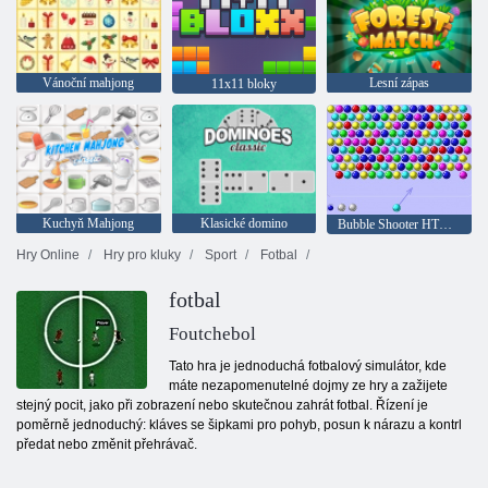
Vánoční mahjong
Lesní zápas
11x11 bloky
Kuchyň Mahjong
Klasické domino
Bubble Shooter HTML5
Hry Online
Hry pro kluky
Sport
Fotbal
fotbal
Foutchebol
Tato hra je jednoduchá fotbalový simulátor, kde
máte nezapomenutelné dojmy ze hry a zažijete
stejný pocit, jako při zobrazení nebo skutečnou zahrát fotbal. Řízení je
poměrně jednoduchý: kláves se šipkami pro pohyb, posun k nárazu a kontrl
předat nebo změnit přehrávač.