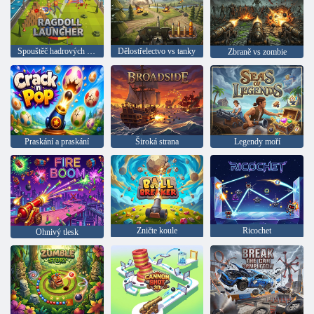
Spouštěč hadrových panenek
Dělostřelectvo vs tanky
Zbraně vs zombie
Praskání a praskání
Široká strana
Legendy moří
Zničte koule
Ricochet
Ohnivý tlesk