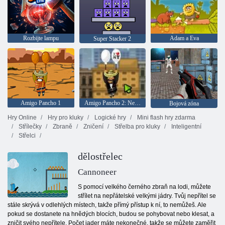
Rozbijte lampu
Adam a Eva
Super Stacker 2
Amigo Pancho 1
Amigo Pancho 2: New York Party
Bojová zóna
Hry Online
Hry pro kluky
Logické hry
Mini flash hry zdarma
Střílečky
Zbraně
Zničení
Střelba pro kluky
Inteligentní
Střelci
dělostřelec
Cannoneer
S pomocí velkého černého zbraň na lodi, můžete
střílet na nepřátelské velkými jádry. Tvůj nepřítel se
stále skrývá v odlehlých místech, takže přímý přístup k ní, to nemůžeš. Ale
pokud se dostanete na hnědých blocích, budou se pohybovat nebo klesat, a
zničit svého nepřítele. Počet jader máte nekonečné, takže se můžete zaměřit