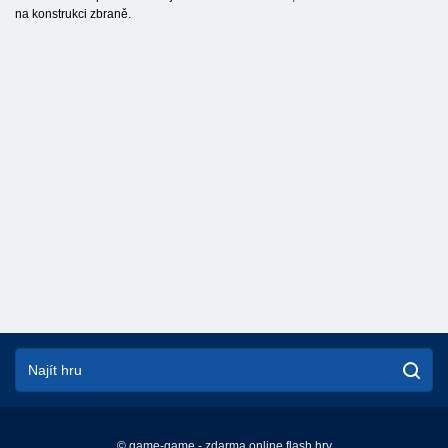
na konstrukci zbraně.
© game-game - zdarma online flash hry