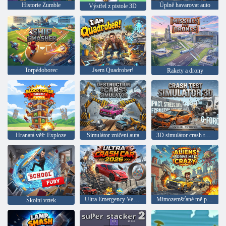
Historie Zumble
Úplně havarovat auto
Výstřel z pistole 3D
Torpédoborec
Jsem Quadrober!
Rakety a drony
Hranatá věž: Exploze
Simulátor zničení auta
3D simulátor crash testu
Ultra Emergency Vehicle 2026
Mimozemšťané mě přivádějí k šílenství
Školní vztek