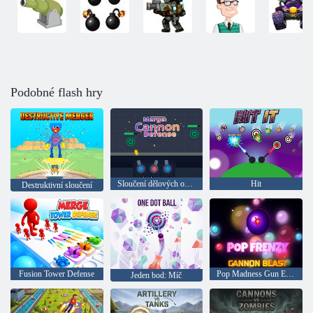
Podobné flash hry
Sloučení dělových opevnění
Hit
Destruktivní sloučení
Fusion Tower Defense
Pop Madness Gun Exploze
Jeden bod: Míč