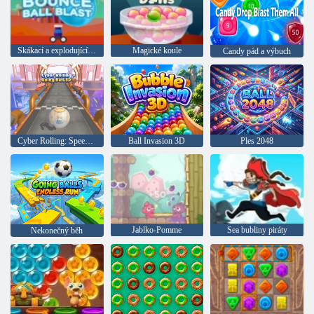
Skákací a explodující míč
Magické koule
Candy pád a výbuch
Cyber Rolling: Speed Ball 3D
Ball Invasion 3D
Ples 2048
Jablko-Pomme
Sea bubliny piráty
Nekonečný běh