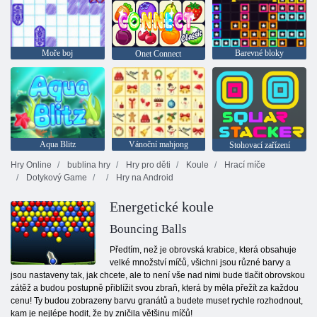
Moře boj
Barevné bloky
Onet Connect
Aqua Blitz
Vánoční mahjong
Stohovací zařízení
Hry Online
bublina hry
Hry pro děti
Koule
Hrací míče
Dotykový Game
Hry na Android
Energetické koule
Bouncing Balls
Předtím, než je obrovská krabice, která obsahuje
velké množství míčů, všichni jsou různé barvy a
jsou nastaveny tak, jak chcete, ale to není vše nad nimi bude tlačit obrovskou
zátěž a budou postupně přiblížit svou zbraň, která by měla přežít za každou
cenu! Ty budou zobrazeny barvu granátů a budete muset rychle rozhodnout,
kam je nejlépe hodit, že by zničila většinu míčů!