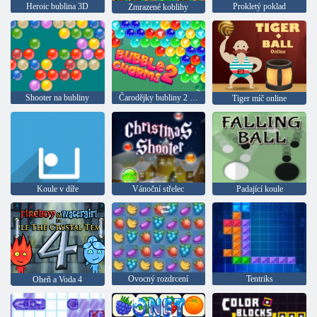
Heroic bublina 3D
Prokletý poklad
Zmrazené koblihy
Shooter na bubliny
Čarodějky bubliny 2 null
Tiger míč online
Koule v díře
Vánoční střelec
Padající koule
Ovocný rozdrcení
Tentriks
Oheň a Voda 4