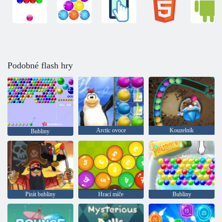
Podobné flash hry
Arctic ovoce
Kouzelník
Bubliny
Pirát bubliny
Hrací míče
Bubliny