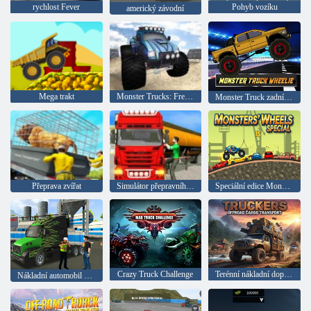
rychlost Fever
Pohyb vozíku
americký závodní
Mega trakt
Monster Trucks: Freestyle
Monster Truck zadní kolo
Přeprava zvířat
Simulátor přepravního kamionu s ropným tankerem
Speciální edice Monster Wheels
Crazy Truck Challenge
Terénní nákladní doprava
Nákladní automobil na přepravu ropy