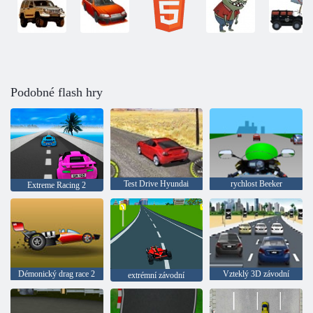
Podobné flash hry
Test Drive Hyundai
rychlost Beeker
Extreme Racing 2
Démonický drag race 2
Vzteklý 3D závodní
extrémní závodní