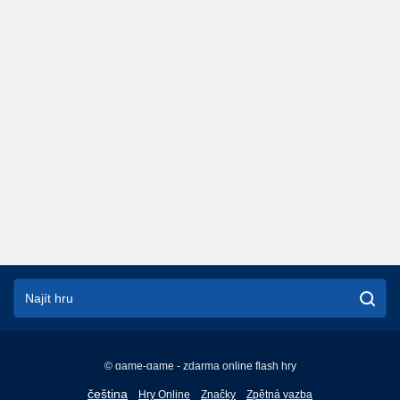
© game-game - zdarma online flash hry
English
čeština
Hry Online
Značky
Zpětná vazba