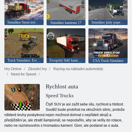
Simulátor řízení terénního nákladního automobilu
Simulátor jízdy popelářským autem
Simulátor kamionu 17
Truck Simulator: Evropa
Evropský řidič kamionu
USA Truck Simulator
Hry Online
Závodní hry
Racing na nákladní automobily
Need for Speed
Rychlost auta
Speed Trucks
Čtyři SUV je asi zažít sebe sílu, rychlost a hbitost.
Soutěž bude probíhat na okružních silnic, protože
některé kruhy poskytnout nejen možnost dohnat s nepřáteli strojů a
předjíždění je, ale ztratit šampionát, se nepodařilo, aby se vešly do rotace,
nebo ne razminuvshis s hromadou kamení. Goni, ale postarat se o auta.