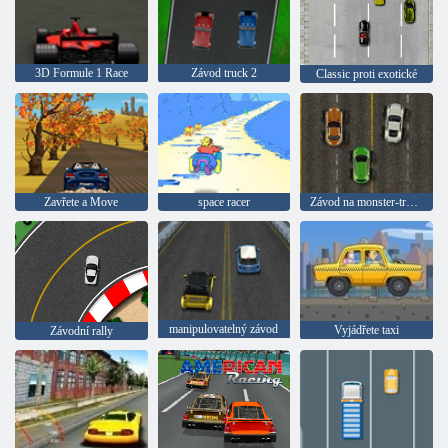
3D Formule 1 Race
Závod truck 2
Classic proti exotické
Zavřete a Move
space racer
Závod na monster-truck
manipulovatelný závod
Vyjádřete taxi
Závodní rally