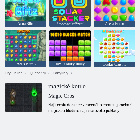
Aqua Blitz
Arena Boom
Stohovací zařízení
Jewels Blitz 3
10x10 Bloky shody
Cookie Crush 3
Hry Online
Quest hry
Labyrinty
magické koule
Magic Orbs
Najít cestu do srdce ztraceného chrámu, prochází
magickou bludiště najít starověké poklady.