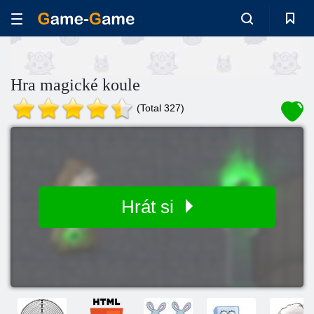
Hra magické koule
(Total 327)
Hrát si