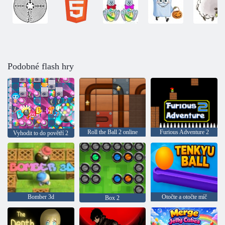
Podobné flash hry
Roll the Ball 2 online
Furious Adventure 2
Vyhodit to do povětří 2
Bomber 3d
Otočte a otočte míč
Box 2