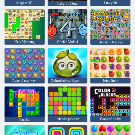
Magnet 3D
Linky 98
Labyrint Droz
Kris Mahjong
Oheň a Voda 4
Butterfly Kyodai
Ovocný rozdrcení
Dobrodružství šťavnatých bobulí
Juicy linka
Jedenáct jedenáct
Barevné bloky
Tentriks