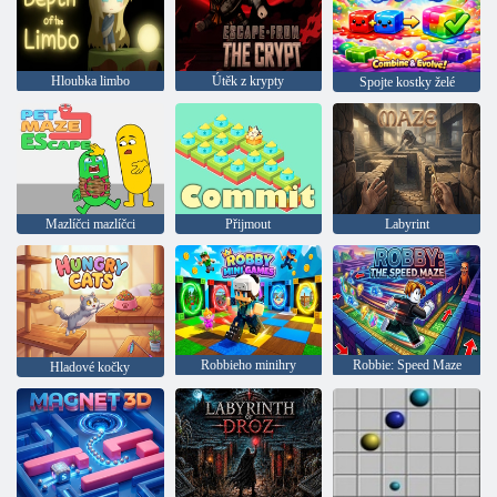
Hloubka limbo
Útěk z krypty
Spojte kostky želé
Mazlíčci mazlíčci
Přijmout
Labyrint
Robbieho minihry
Robbie: Speed Maze
Hladové kočky