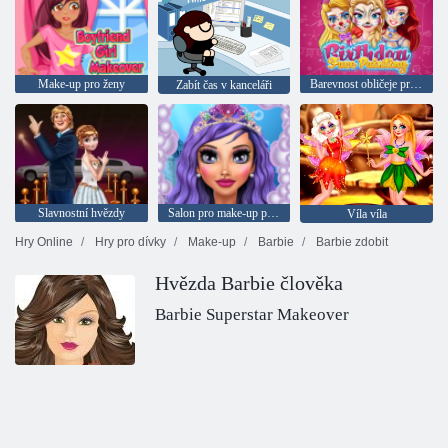
Make-up pro ženy
Barevnost obličeje pro den narození
Zabít čas v kanceláři
Slavnostní hvězdy
Salon pro make-up pro mořské panny
Víla víla
Hry Online
Hry pro dívky
Make-up
Barbie
Barbie zdobit
Hvězda Barbie člověka
Barbie Superstar Makeover