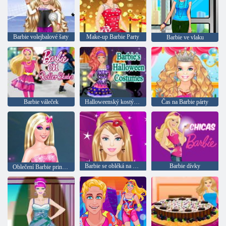
Barbie volejbalové šaty
Make-up Barbie Party
Barbie ve vlaku
Barbie váleček
Halloweenský kostým Barbie
Čas na Barbie párty
Barbie se obléká na večírek
Barbie dívky
Oblečení Barbie princezny