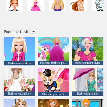
Podobné flash hry
Oblékání Barbie a poníka
Barbie zahradní dívka
Barbie motocyklista
Barbie svatební šaty
Barbie deštivý den
Oblékání psa Barbie