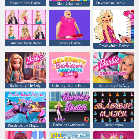
Elegantní šaty Barbie
Dekorace na Barbie dort
Blondýnka restart
Paměťové karty Barbie
Babička Barbie
Omalovánka: Barbie
Barbie skryté hvězdy
Celebrity: Barbie Estetický vzhled
Barbie skryté hvězdy
Barbie na skateboardu
Barbie zápas
Puzzle Barbie Magic Pegasus