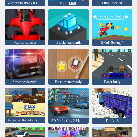
Záchranná akce - lesní požár
Drag Race 3d
Vodní křídla
Vzorec horečka
Blocky závodník
Uphill Racing 2
Street obtěžování
Rush mini-závody
Racer bully
Kogama: Radiátor Springs
3D Night City 2 Player Racing
Truck 18