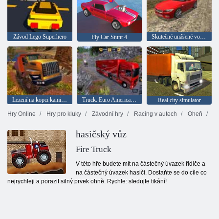
Závod Lego Superhero
Skutečné unášené vozy 3D triky
Fly Car Stunt 4
Lezení na kopci kamionu
Truck: Euro American Tour
Real city simulator
Hry Online
Hry pro kluky
Závodní hry
Racing v autech
Oheň
hasičský vůz
Fire Truck
V této hře budete mít na částečný úvazek řidiče a
na částečný úvazek hasiči. Dostaňte se do cíle co
nejrychleji a porazit silný prvek ohně. Rychle: sledujte tikání!