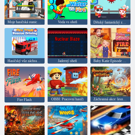
Moje hasičská stanice: Svět
Voda vs oheň
Dětský fantastický záchranný tým
Hasičský vůz záchranné jízdy
Jaderný oheň
Baby Katie Episode 44: Fire Security
OBBI: Pracovní hasiči
Záchranná akce: lesní požár
Fire Flash