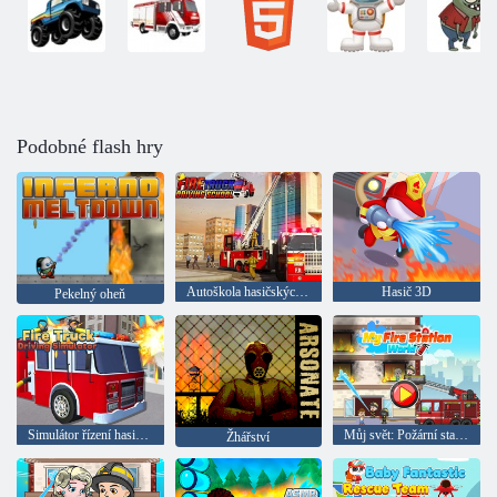
Podobné flash hry
Autoškola hasičských vozů
Hasič 3D
Pekelný oheň
Simulátor řízení hasičského vozu
Můj svět: Požární stanice
Žhářství