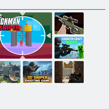
Counter Strike:
Sniper Team
Protiletadlový
odstřelovač
City Sniper:
3D sniper
Hunt in the
Sniper střílení
střílečka, offline
Underworld
Styl-Sniper
3D
střílečky