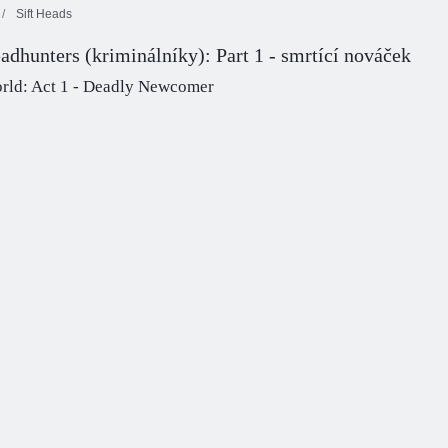
Sift Heads
Mafia:
Sniperská
adhunters (kriminálníky): Part 1 - smrtící nováček
střelba pro
Hra Zombie
City Sniper 2
zločince
Shooter Sniper
orld: Act 1 - Deadly Newcomer