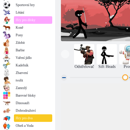
Sportovní hry
Létání
Hry pro dívky
Koně
Pony
Zdobit
Barbie
Vaření jídlo
Kadeřník
Odstřelovač
Sift Heads
Pro
Zbarvení
tvořit
Zamrzlý
Bezohledný Renegade 1
Barevné bloky
Dinosauři
Dobrodružství
Hry pro dva
Oheň a Voda