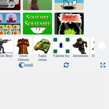
Kreslení
nty Hunter 2
Královská bitva
hlavolamů:
 hrdlořezové)
přenosná
Skica
ápas rostlin
Solitér solitér
Netlačte
ční Boys
Tower
Tanky
Válečné hry
Adventures
Dovednost
Defense
online
Tmavší