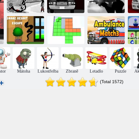
Globální
Globální
Headhunters
Headhunters
(kriminálníky):
(kriminálníky):
Headhunters
Část 4 - Studené
Part 1 -
(gangsteři): Part
Bou
vzpomínky
ultimátum
1 - předělána
(2
Snake Den
Barevné bloky
Ambulance
Escape
vs bloky 3D
zápas3
Z
stor
Mátoha
Lukostřelba
Zbraně
Letadlo
Puzzle
Ak
(Total 1572)