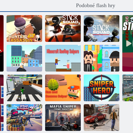
Podobné flash hry
Hunter Killer
Bounty Hunters:
Bounty Hunters:
3D
Stick Squad 3
Stick Squad 4
Mister Bullet:
Sniper Gold
Minecraft
Špionážní
Fever 3D
Snipers na střeše
hádanka
Obby 456:
Sniper Survival
ve hře Squid
Utíkejte a staňte
Game
se sniperem
Sniper hrdina