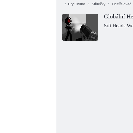
Hry Online
Střílečky
Odstřelovač
Globální He
Sift Heads W
Hunter pro mimozemšťany