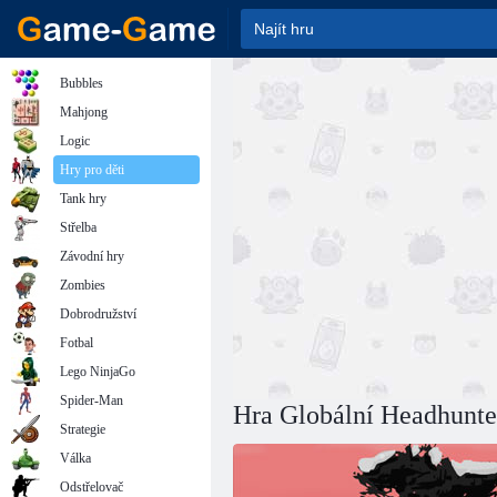
Bubbles
Mahjong
Logic
Hry pro děti
Tank hry
Střelba
Závodní hry
Zombies
Dobrodružství
Fotbal
Lego NinjaGo
Spider-Man
Hra Globální Headhunter
Strategie
Válka
Odstřelovač