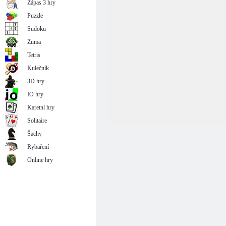
Zápas 3 hry
Puzzle
Sudoku
Zuma
Tetris
Kulečník
3D hry
IO hry
Karetní hry
Solitaire
Šachy
Rybaření
Online hry