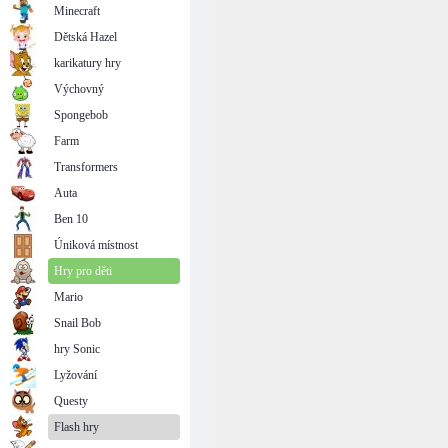
Minecraft
Dětská Hazel
karikatury hry
Výchovný
Spongebob
Farm
Transformers
Auta
Ben 10
Úniková místnost
Hry pro děti
Mario
Snail Bob
hry Sonic
Lyžování
Questy
Flash hry