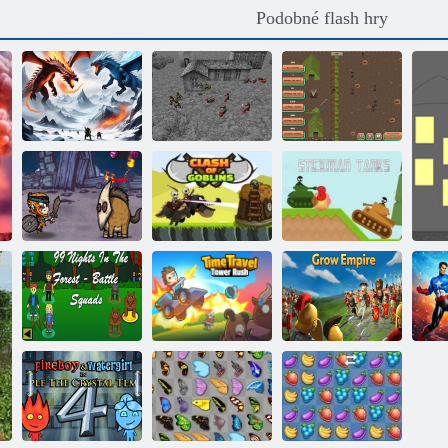
Podobné flash hry
Druhá světová
Styl: Druhá
válka: přední
Battle Simulator
světová válka
obrana
Goblinův
Sloučení hvězd
konflikt
Stickman tanky
99 nocí v lese-
Útok na věž
S
bojové týmy
cestování časem
Vývoj impéria