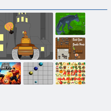
Wolf: Simulátor
Vytvořte si
vlastní hordu
zombie
uperhrdinská
fúze
City ​​chránič
Linky 98
Kris Mahjong