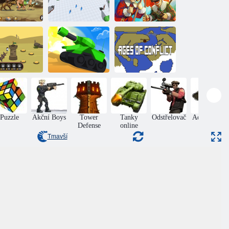
Mušketýři:
ster: Heroes
Střelný prach vs.
of Myth
Souboj věků
ocel
Armádní bitva
tva válečníků
3d
Éra konfliktu
Puzzle
Akční Boys
Tower
Tanky
Odstřelovač
Adventures
Defense
online
Tmavší