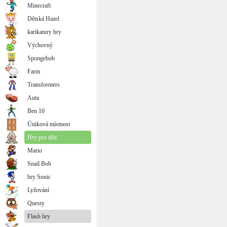
Minecraft
Dětská Hazel
karikatury hry
Výchovný
Spongebob
Farm
Transformers
Auta
Ben 10
Úniková místnost
Hry pro děti
Mario
Snail Bob
hry Sonic
Lyžování
Questy
Flash hry