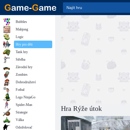
Bubbles
Mahjong
Logic
Hry pro děti
Tank hry
Střelba
Závodní hry
Zombies
Dobrodružství
Fotbal
Lego NinjaGo
Spider-Man
Hra Rýže útok
Strategie
Válka
Odstřelovač