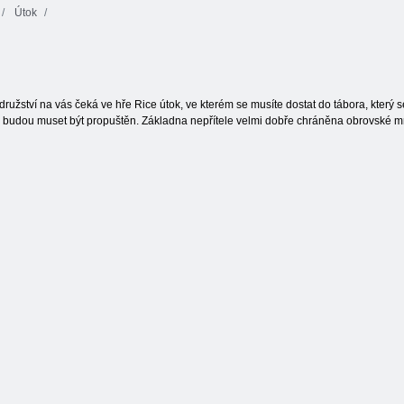
Útok
Ovocný
Oheň a Voda 4
Butterfly Kyodai
rozdrcení
užství na vás čeká ve hře Rice útok, ve kterém se musíte dostat do tábora, který s
ré budou muset být propuštěn. Základna nepřítele velmi dobře chráněna obrovské mn