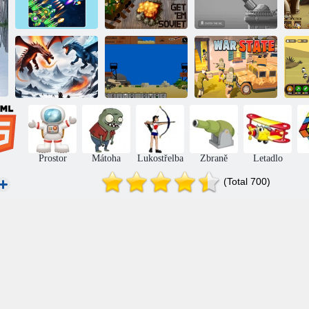
Druhá světová
1945 Air Force:
Získejte je
válka: Tower
Mon
Airplane
sovětské
Defense
Battle Simulator
Tisíc dní dlouhý
Vojenský stát
Bi
Prostor
Mátoha
Lukostřelba
Zbraně
Letadlo
(Total 700)