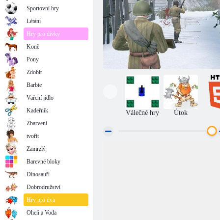
Sportovní hry
Létání
Hry pro dívky
Koně
Pony
Zdobit
Barbie
Vaření jídlo
Kadeřník
Válečné hry
Útok
Zbarvení
tvořit
Zamrzlý
Válka 1942
Barevné bloky
Dinosauři
Dobrodružství
Hry pro dva
Oheň a Voda