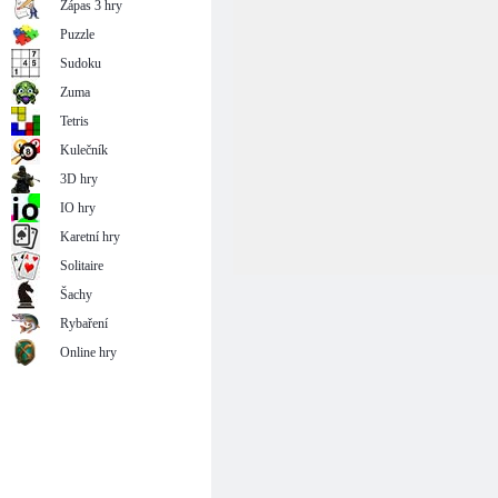
Zápas 3 hry
Puzzle
Sudoku
Zuma
Tetris
Kulečník
3D hry
IO hry
Karetní hry
Solitaire
Šachy
Rybaření
Online hry