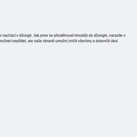
e nachází v džungli. Jak jsme se přestěhovat hlouběji do džungle, narazíte v
ožství nepřátel, ale vaše zbraně umožní zničit všechny a dokončit úkol.