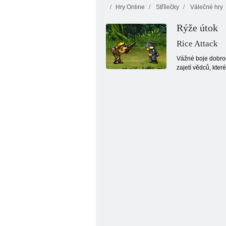
Hry Online
Střílečky
Válečné hry
Rýže útok
Rice Attack
Vážné boje dobrodr
zajetí vědců, kte
Hungry Cheetah Simulator 3D