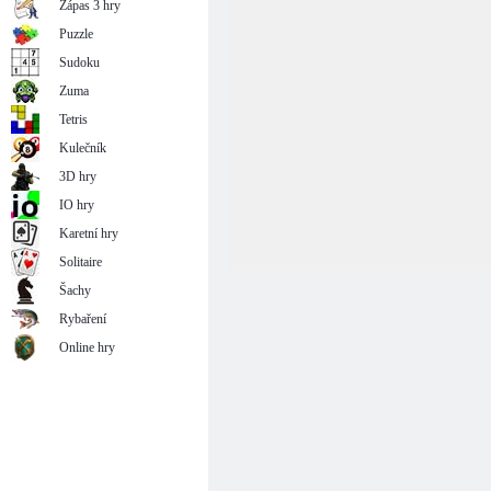
Zápas 3 hry
Puzzle
Sudoku
Zuma
Tetris
Kulečník
3D hry
IO hry
Karetní hry
Solitaire
Šachy
Rybaření
Online hry