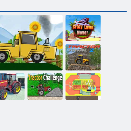
Bláznivá
sekačka na trávu
Zkouška
traktoru 2
Výzva na
Traktorová
ušku traktoru
Traktor jezdí na kopcích 2D
výzva
Cereální vzorec