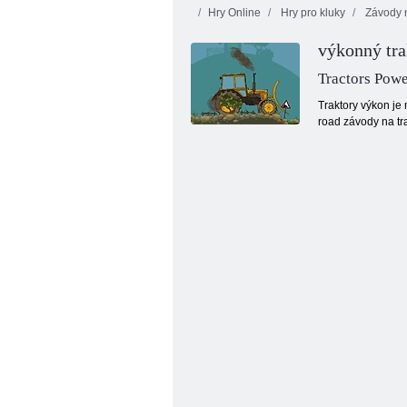
Hry Online
Hry pro kluky
Závody n
výkonný tra
Tractors Pow
Traktory výkon je 
road závody na tra
Farmářský simulátor