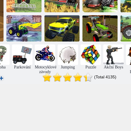
Simulátor
zemědělského
Simulátor
Fa
traktoru
farmaření
Traktor 3D
Americký
moderní
farmářský
Parkování
Parkování
simulátor
traktoru
traktoru
oha
Parkování
Motocyklové
Jumping
Puzzle
Akční Boys
závody
(Total 4135)