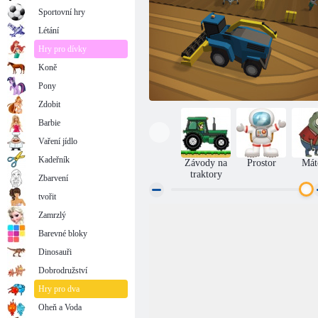
Sportovní hry
Létání
Hry pro dívky
Koně
Pony
Zdobit
Barbie
Vaření jídlo
Kadeřník
Závody na
Prostor
Mát
traktory
Zbarvení
tvořit
Zamrzlý
Zombie kombajn: Průlom
Barevné bloky
Dinosauři
Dobrodružství
Hry pro dva
Oheň a Voda