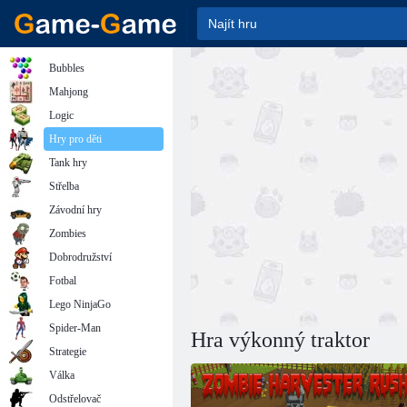
Bubbles
Mahjong
Logic
Hry pro děti
Tank hry
Střelba
Závodní hry
Zombies
Dobrodružství
Fotbal
Lego NinjaGo
Spider-Man
Hra výkonný traktor
Strategie
Válka
Odstřelovač