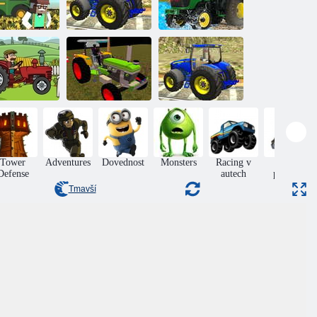
Hra simulátor
rmáři kradou
Doktor traktor
nákladního
tanky
farmář
traktoru
Traktorová
Tažení vlaku
mánie 2
Traktor na farmě
traktoru 3D
Tower
Adventures
Dovednost
Monsters
Racing v
Sběr
Defense
autech
položek
Tmavší