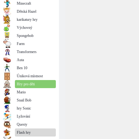
Minecraft
Dětská Hazel
karikatury hry
Výchovný
Spongebob
Farm
Transformers
Auta
Ben 10
Úniková místnost
Hry pro děti
Mario
Snail Bob
hry Sonic
Lyžování
Questy
Flash hry