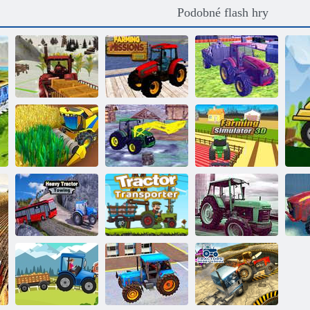
Podobné flash hry
Offroad Tractor
Simulator 2022:
Farmářské mise
Traktor City
Cargo Drive
2023
Garbage 2022
Moderní traktor
na americké
Farm Simulator
Mistr sklizně
farmě 3D
3D
Tažení těžkého
Doprava
Traktor Air
traktoru
traktorem
Parking
zko