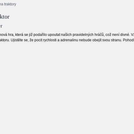
a traktory
ktor
Dodávka
Městské
Traktory: Derby
traktorem
stavební hry 3D
Arena
er
nová hra, která se již podařilo upoutat našich pravidelných hráčů, což není divné. 
ktoru. Ujistěte se, že pocit rychlosti a adrenalinu nebude obejít svou stranu. Pohodl