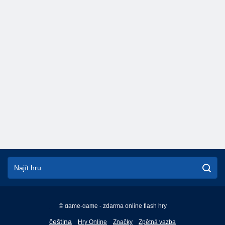
© game-game - zdarma online flash hry
English
čeština
Hry Online
Značky
Zpětná vazba