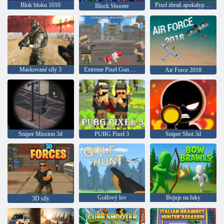
Blok bloku 1010
Pixel zbraň apokalypsa 6
Block Shooter
Maskované síly 3
Extreme Pixel Gun Apokalypse 3
Air Force 2018
Sniper Mission 3d
PUBG Pixel 3
Sniper Shot 3d
Golfový lov
Bojuje na luky
3D síly