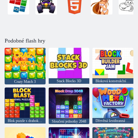
Podobné flash hry
Stack Blocks 3D
Bloková konstrukční sada
Crazy Match 3
Blok puzzle s drahokamy
Dřevěná šestihranná továrna
Sloučení jednotky 2048