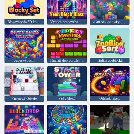
Bloková sada 3D konstrukce z cihel
Výbuch neonového bloku
2048 Sloučit bloky: Fyzika
Super výbuch!
Hranaté dobrodružství v džungli
Třídění zooblocků
Věž z bloků
Odskok rakety
Kinetická hádanka