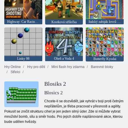
Highway: Car Racing 3D Action 2025
Italský zabiják lovců mozkomorů
Kostková střílečka
Linky 98
Oheň a Voda 4
Butterfly Kyodai
Hry Online
Hry pro děti
Mini flash hry zdarma
Barevné bloky
Střelci
Blosiks 2
Blosics 2
Chcete-li se dozvědět, jak vyhrát v boji proti četným
nepřátelům, je třeba pracovat v přesnosti a agility.
Pokusit se zničit strukturu cihel je jen jeden silný úder. Zde si můžete vybrat
množství bomb, sílu a směr hodu. Pro jejich dobře naplánované akce, kterou
bude udělen hvězdy.