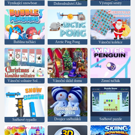
Vynikající snowboarding
Výstupní sestry
Dobrodružství Alto
Bublina tučňáci
Arctic Ping Pong
Vánoční kolekce
Vánoční solitaire Solitaire
Vánoční úklid domu
Zimní tučňák
Dvojice sněhuláků
Sněhové puzzle
Sněhové rypadlo