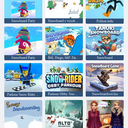
Snowboard Party
Snowboard s vysokou rychlostí
Průlom ledu
Snowboard Party
Běž, Diego, běž! Záchrana snowboardu
Snowboard
Parkour Obby. Snow Rider
Snowboardová hra
Parkour Snow Rider Obbi