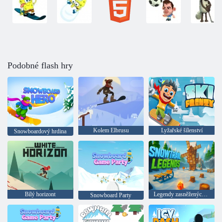
Podobné flash hry
Kolem Elbrusu
Lyžařské šílenství
Snowboardový hrdina
Bílý horizont
Legendy zasněžených cest
Snowboard Party