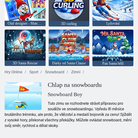
Olaf designer - Match 3
Lyžování
3D curling
3D Santa Rescue
Dárky od Santa Clause
Pan Santa běží
Hry Online
Sport
Snowboard
Zimní
Chlap na snowboardu
Snowboard Boy
Tuto zimu se rozhodnete strávit přípravou pro
soutěže ve snowboardingu. Vpředu tři měsíce
brutálního tréninku, ale proto, že vítězství a medailí bojovník za cenu! Sjíždět
z vysoké hory, překonat všechny překážky. Můžete ovládat snowboard, mění
svůj směr, rychlost a dělat skoky.