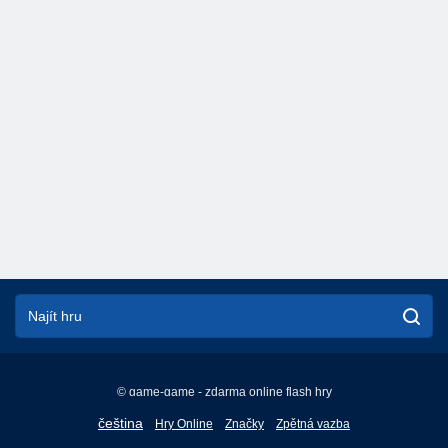
© game-game - zdarma online flash hry
English
čeština
Hry Online
Značky
Zpětná vazba