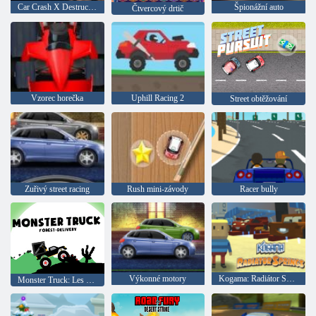
Car Crash X Destruction Simulator
Špionážní auto
Čtvercový drtič
Vzorec horečka
Uphill Racing 2
Street obtěžování
Zuřivý street racing
Rush mini-závody
Racer bully
Výkonné motory
Kogama: Radiátor Springs
Monster Truck: Les Delivery