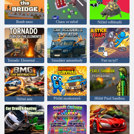
Bomb most
Chaos ve městě
Ničitel velbloudů
Tornado: Elemental Fury
Simulátor autonehody
Past na tyč!
Přežití mozkomorů
Hřiště Pixel Sandbox
Ničení auta