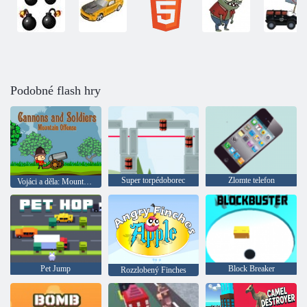
Podobné flash hry
Super torpédoborec
Zlomte telefon
Vojáci a děla: Mountain útok
Pet Jump
Block Breaker
Rozzlobený Finches