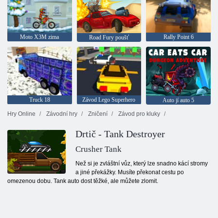
Moto X3M zima
Rally Point 6
Road Fury poušť
Truck 18
Závod Lego Superhero
Auto jí auto 5
Hry Online
Závodní hry
Zničení
Závod pro kluky
Drtič - Tank Destroyer
Crusher Tank
Než si je zvláštní vůz, který lze snadno kácí stromy
a jiné překážky. Musíte překonat cestu po
omezenou dobu. Tank auto dost těžké, ale můžete zlomit.