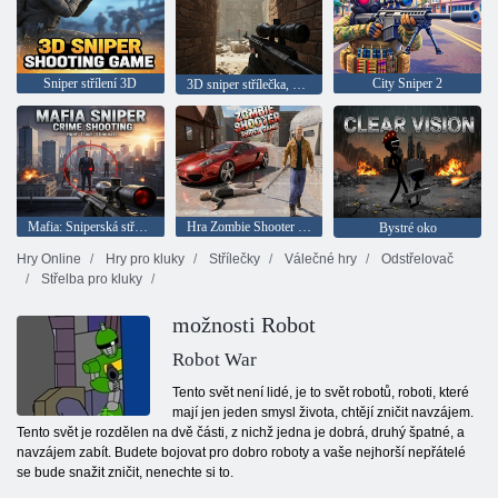
Sniper střílení 3D
City Sniper 2
3D sniper střílečka, offline střílečky
Mafia: Sniperská střelba pro zločince
Hra Zombie Shooter Sniper
Bystré oko
Hry Online
Hry pro kluky
Střílečky
Válečné hry
Odstřelovač
Střelba pro kluky
možnosti Robot
Robot War
Tento svět není lidé, je to svět robotů, roboti, které
mají jen jeden smysl života, chtějí zničit navzájem.
Tento svět je rozdělen na dvě části, z nichž jedna je dobrá, druhý špatné, a
navzájem zabít. Budete bojovat pro dobro roboty a vaše nejhorší nepřátelé
se bude snažit zničit, nenechte si to.