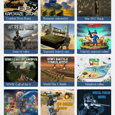
Combat Dron-Kamikadze
Remaster nekonečné války
War 1917 Hack
Jsme ve válce
Vojenský bojový simulátor
Válečný ostrovní velitel
World War I: Battle Simulator
Skladová válka
WWII: Call of the Sniper