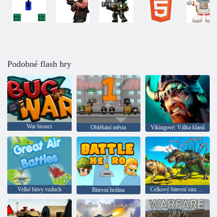
Podobné flash hry
War brouci
Obléhání města
Vikingové: Válka klanů
Velké bitvy vzduch
Celkový bitevní simulátor 2
Bitevní hrdina