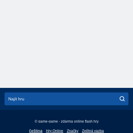
© game-game - zdarma online flash hry
English
čeština
Hry Online
Značky
Zpětná vazba