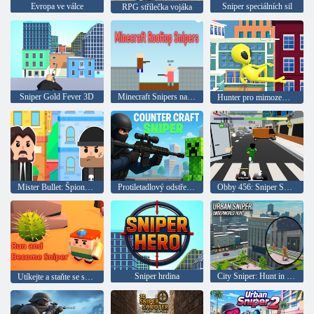
Evropa ve válce
Sniper speciálních sil
RPG střílečka vojáka
Sniper Gold Fever 3D
Minecraft Snipers na střeše
Hunter pro mimozemšťany
Mister Bullet: Špionážní hádanka
Protiletadlový odstřelovač
Obby 456: Sniper Survival ve hře Squid Game
Sniper hrdina
City Sniper: Hunt in the Underworld
Utíkejte a staňte se sniperem