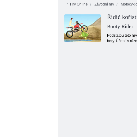
Hry Online
Závodní hry
Motocykl
Řidič kořist
Booty Rider
Podstatou této hry
hory. Účastí v růz
Real Gangster: Big City Simulator