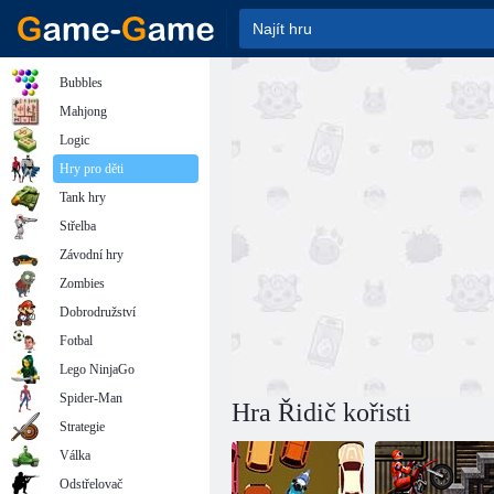
Bubbles
Mahjong
Logic
Hry pro děti
Tank hry
Střelba
Závodní hry
Zombies
Dobrodružství
Fotbal
Lego NinjaGo
Spider-Man
Hra Řidič kořisti
Strategie
Válka
Odstřelovač