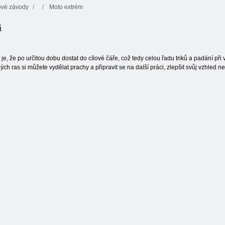
ové závody
Moto extrém
Kaskadérské
i
kousky na
Motokros:
Vex X3M 3
motorce
Endurocross
 je, že po určitou dobu dostat do cílové čáře, což tedy celou řadu triků a padání při
ných ras si můžete vydělat prachy a připravit se na další práci, zlepšit svůj vzhled n