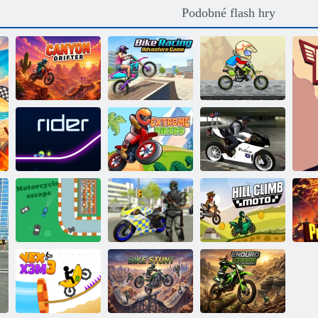
Podobné flash hry
Dobrodružná
motocyklová
Feat
Canyon Drifter
závodní hra
motocyklisté
Police Moto
Extrémní
Simulator 3D
Jezdec
cyklisté
Super Trick
Simulátor
Útěk z
motocyklu
motocyklu
městské policie
Moto do kopce
Dý