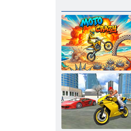
Bláznivý motokros