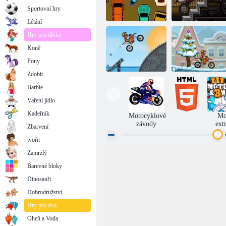
Sportovní hry
Létání
Hry pro dívky
Koně
Talentovaný
kroužil zátka
závodník
Pony
Zdobit
Barbie
Vaření jídlo
Moto X3M Bike
Moto X3M 4
Race
Zima
Kadeřník
Motocyklové
Mo
závody
ext
Zbarvení
tvořit
Zamrzlý
Barevné bloky
Dinosauři
Dobrodružství
Hry pro dva
Oheň a Voda