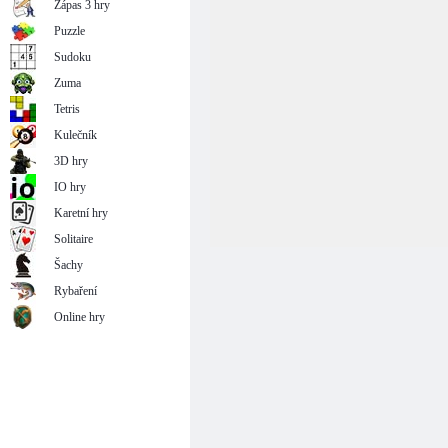
Zápas 3 hry
Puzzle
Sudoku
Zuma
Tetris
Kulečník
3D hry
IO hry
Karetní hry
Solitaire
Šachy
Rybaření
Online hry