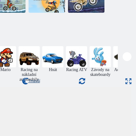
Moto X3M Pool
Moto X3M
to X3M zima
Party
strašidelná země
Mario
Racing na
Hnát
Racing ATV
Závody na
Adventures
nákladní
skateboardy
automobily
Tmavší