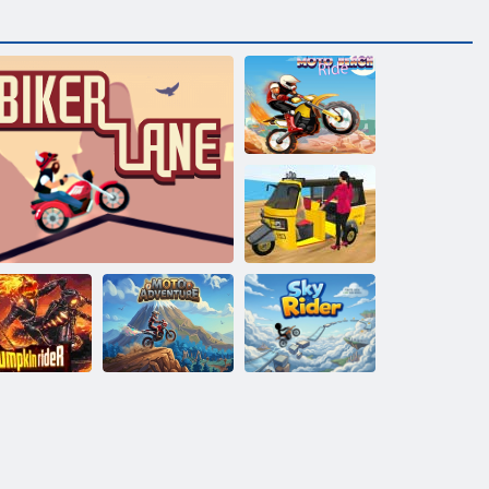
Moto závod na
pláži
Tuk auto
rickshaw 2020
Dobrodružství
ňový jezdec
Bikerová linka
na motorce
Nebeský jezdec