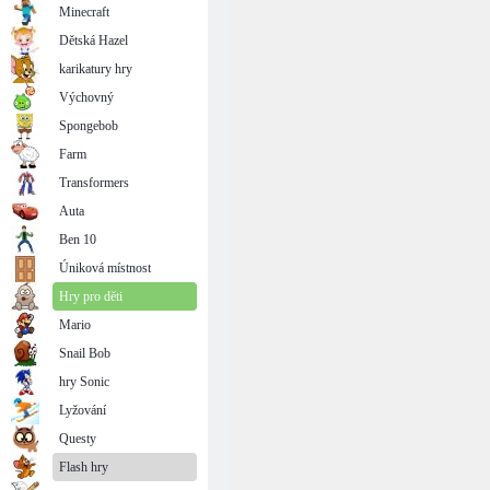
Minecraft
Dětská Hazel
karikatury hry
Výchovný
Spongebob
Farm
Transformers
Auta
Ben 10
Úniková místnost
Hry pro děti
Mario
Snail Bob
hry Sonic
Lyžování
Questy
Flash hry