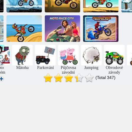
Motor Racing 2
Moto X3M
Motor Racing 3
Mo
Super
kaskadérské
Originál Moto
Motocyklové
motocyklové
HZM
závody ve městě
závody
to
Mátoha
Parkování
Půjčovna
Jumping
Obvodové
rém
závodní
závody
(Total 347)