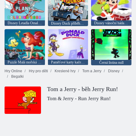
Disney Letadla Omalovánky
Disney vánoční hádanky
Disney Duck příběhy: Duck Quest
Puzzle Malá mořská víla
Paměťové karty kačera Donalda
Černá listina null
Hry Online
Hry pro děti
Kreslené hry
Tom a Jerry
Disney
Begalki
Tom a Jerry - běh Jerry Run!
Tom & Jerry - Run Jerry Run!