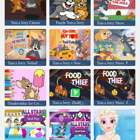
Tom a Jerry Cheese
Puzzle Tom a Jerry
Tom a Jerry Show: Kočka v díře
Tom a Jerry: Nebuď hloupý
Tom a Jerry v New Yorku: Taxi
Tom a Jerry Show: Poznejte rozdíly
Tom a Jerry: Zloděj jídla
Tom a Jerry Show: Zloděj jídla
Omalovánka: Ice Cream Jerry