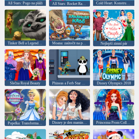
All Stars: Pogo na pláži
Cold Heart. Konstrukční účesy
All Stars: Rocket Racket
Tinker Bell a Legend of the Beast: Péče o zvířata
Moana: zaútočit na piráty
Nejlepší zimní pár
Slečna Royal Beauty
Phineas a Ferb Star Wars: Agent P Rebel Alliance
Disney Olympics 2018
Disney je den maminky a dcery
Princezna Prom Collection
Popelka: Transformace na princeznu