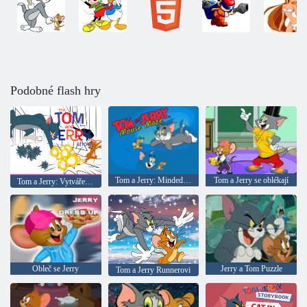
Podobné flash hry
Tom a Jerry: Minded myš
Tom a Jerry se oblékají
Tom a Jerry: Vytváření scény
Obleč se Jerry
Jerry a Tom Puzzle
Tom a Jerry Runnerovi