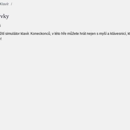
Klavír
ívky
Bubble Shooter
HTML5
Jewels Blitz 3
Lesní bubliny
s
tí simulátor klavír. Koneckonců, v této hře můžete hrát nejen s myší a klávesnicí, kt
!