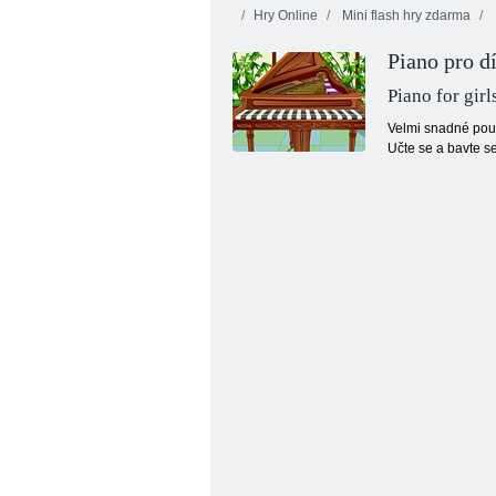
Hry Online
Mini flash hry zdarma
Piano pro d
Piano for girl
Velmi snadné použi
Učte se a bavte se
Juicy linka