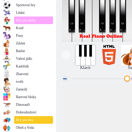
Sportovní hry
Létání
Hry pro dívky
Koně
Pony
Zdobit
Barbie
Vaření jídlo
Kadeřník
Klavír
Ša
Zbarvení
tvořit
Zamrzlý
Real piano on-line
Barevné bloky
Dinosauři
Dobrodružství
Hry pro dva
Oheň a Voda