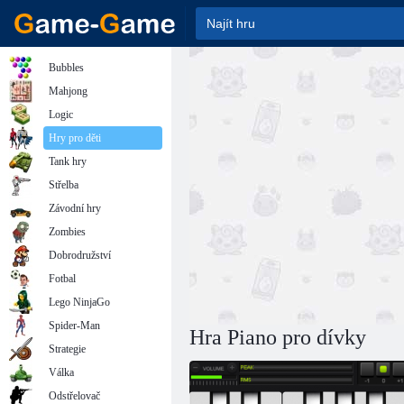
Bubbles
Mahjong
Logic
Hry pro děti
Tank hry
Střelba
Závodní hry
Zombies
Dobrodružství
Fotbal
Lego NinjaGo
Spider-Man
Hra Piano pro dívky
Strategie
Válka
Odstřelovač