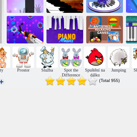
Klavírní dlaždice
Dět
3
Čas na klavír 2
Hexa drop piano
Antistress
Dokonalá
Relaxation
klavírní magie
Klavírní hudba
Games
Mo
ty
Prostor
Služba
Spot the
Spuštění na
Jumping
S
Difference
dálku
(Total 955)