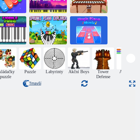
ská píseň pro
Hra na klavír 5
Simulátor
klavír
hvězdiček
klavíru online
Skrunki
výzkumný
pracovník
Kouzelná hudba
bilní klavír
klavíru
klavíru
kládačky
Puzzle
Labyrinty
Akční Boys
Tower
Arkanoid
puzzle
Defense
Tmavší