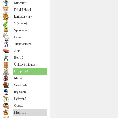
Minecraft
Dětská Hazel
karikatury hry
Výchovný
Spongebob
Farm
Transformers
Auta
Ben 10
Úniková místnost
Hry pro děti
Mario
Snail Bob
hry Sonic
Lyžování
Questy
Flash hry