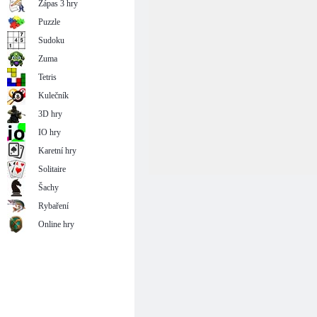
Zápas 3 hry
Puzzle
Sudoku
Zuma
Tetris
Kulečník
3D hry
IO hry
Karetní hry
Solitaire
Šachy
Rybaření
Online hry