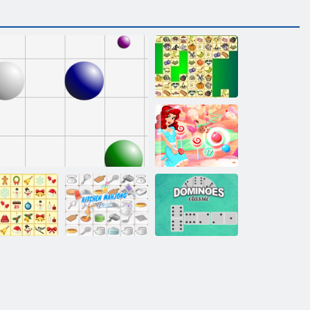
Kris Mahjong
Cukroví bubliny
Vánoční
Kuchyň
mahjong
Linky 98
Mahjong
Klasické domino