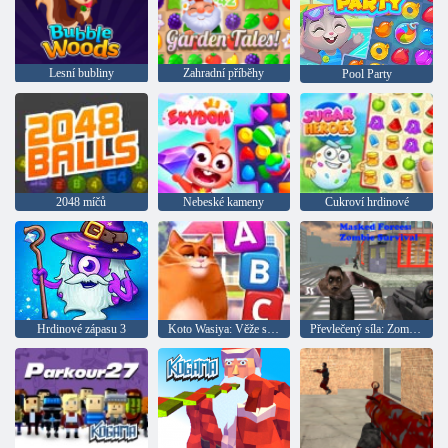
Lesní bubliny
Zahradní příběhy
Pool Party
2048 míčů
Nebeské kameny
Cukroví hrdinové
Hrdinové zápasu 3
Koto Wasiya: Věže slov
Převlečený síla: Zombie Survival