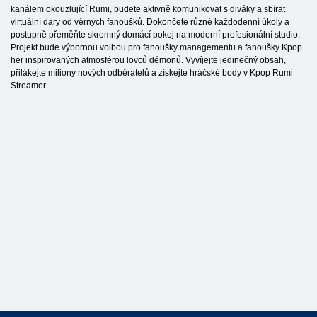
kanálem okouzlující Rumi, budete aktivně komunikovat s diváky a sbírat
virtuální dary od věrných fanoušků. Dokončete různé každodenní úkoly a
postupně přeměňte skromný domácí pokoj na moderní profesionální studio.
Projekt bude výbornou volbou pro fanoušky managementu a fanoušky Kpop
her inspirovaných atmosférou lovců démonů. Vyvíjejte jedinečný obsah,
přilákejte miliony nových odběratelů a získejte hráčské body v Kpop Rumi
Streamer.