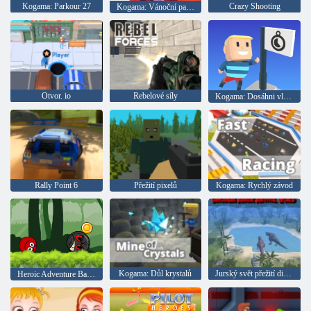
Kogama: Parkour 27
Crazy Shooting
Kogama: Vánoční parkour
Otvor. io
Rebelové síly
Kogama: Dosáhni vlajky
Rally Point 6
Přežití pixelů
Kogama: Rychlý závod
Kogama: Důl krystalů
Jurský svět přežití dinosaurů
Heroic Adventure Ball: Red Rebound