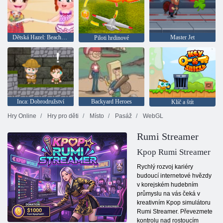
Dětská Hazel: Beach party
Master Jet
Piloti hrdinové
Inca: Dobrodružství
Backyard Heroes
Klíč a štít
Hry Online
Hry pro děti
Místo
Pasáž
WebGL
Rumi Streamer
Kpop Rumi Streamer
Rychlý rozvoj kariéry
budoucí internetové hvězdy
v korejském hudebním
průmyslu na vás čeká v
kreativním Kpop simulátoru
Rumi Streamer. Převezmete
kontrolu nad rostoucím