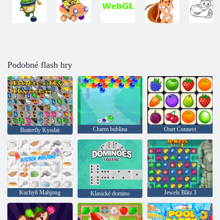
Podobné flash hry
Charm bublina
Onet Connect
Butterfly Kyodai
Kuchyň Mahjong
Jewels Blitz 3
Klasické domino