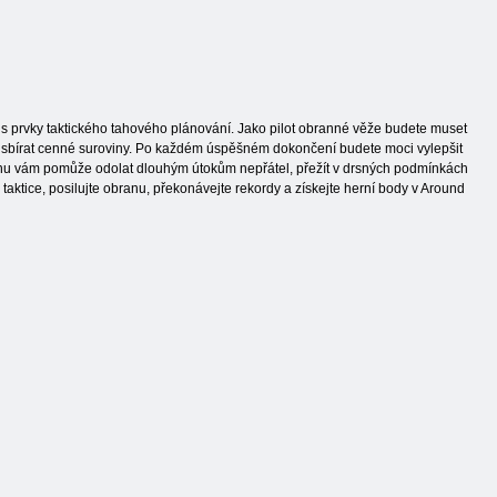
ce s prvky taktického tahového plánování. Jako pilot obranné věže budete muset
 a sbírat cenné suroviny. Po každém úspěšném dokončení budete moci vylepšit
konu vám pomůže odolat dlouhým útokům nepřátel, přežít v drsných podmínkách
aktice, posilujte obranu, překonávejte rekordy a získejte herní body v Around