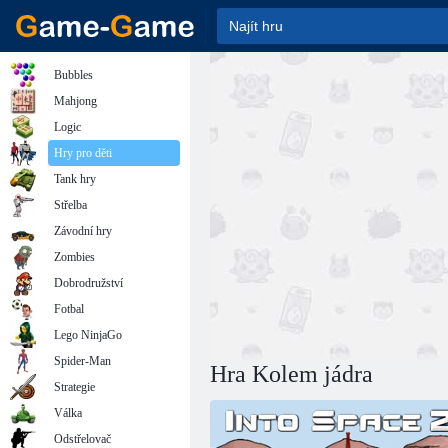
Bubbles
Mahjong
Logic
Hry pro děti
Tank hry
Střelba
Závodní hry
Zombies
Dobrodružství
Fotbal
Lego NinjaGo
Spider-Man
Hra Kolem jádra
Strategie
Válka
Odstřelovač