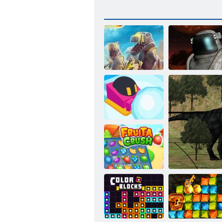
D-Day: Rush -
Tower Defense
Bojová zóna
Mistrovství
sněhové koule.
io
Ovocný
rozdrcení