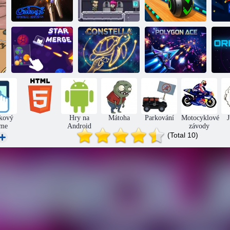
Vesmírný závod
Galaga: Zvláštní
Space Prison
s koulejícími se
vydání
Escape 2
míčky
Ve
Hvězdné
P
sloučení
Souhvězdí
Polygonální eso
kový
Hry na
Mátoha
Parkování
Motocyklové
me
Android
závody
(Total 10)