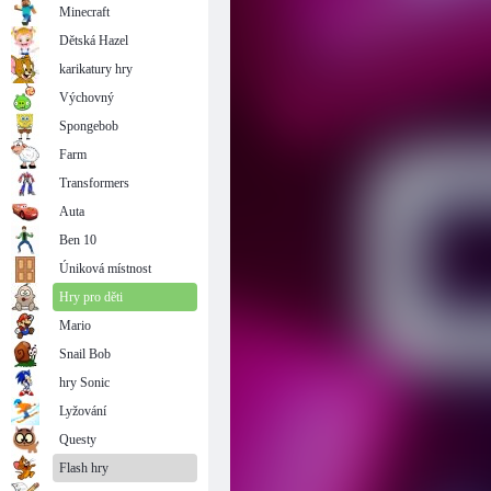
Minecraft
Dětská Hazel
karikatury hry
Výchovný
Spongebob
Farm
Transformers
Auta
Ben 10
Úniková místnost
Hry pro děti
Mario
Snail Bob
hry Sonic
Lyžování
Questy
Flash hry