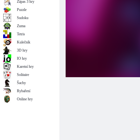
Zápas 3 hry
Puzzle
Sudoku
Zuma
Tetris
Kulečník
3D hry
IO hry
Karetní hry
Solitaire
Šachy
Rybaření
Online hry