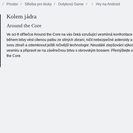
Prostor
Střelba pro kluky
Dotykový Game
Hry na Android
Kolem jádra
dobí: Dinosaur lov
Around the Core
Ve sci-fi střílečce Around the Core na vás čeká vzrušující vesmírná konfronta
během bitvy vést cílenou palbu ze silných zbraní, ničit nebezpečné asteroidy
svou zbraň a odemknout ještě ničivější technologie. Neustálé zlepšování vý
vesmíru a připravit se na závěrečnou bitvu s obrovským bossem. Přemýšlejte o t
the Core.