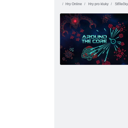
Hry Online
Hry pro kluky
Střílečky
Gold Rush:
Barevné bloky
Treasure Hunter
Jurassic ob