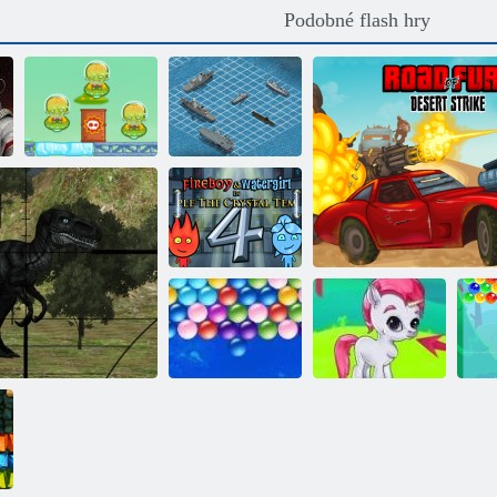
Podobné flash hry
Cowboys vs
Válka proti
Marťany
bitevní
Oheň a Voda 4
Nekonečné
bubliny
Gems: Bubbles
Road Fury poušť
Ch