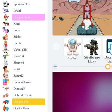
Sportovní hry
Létání
Hry pro dívky
Koně
Pony
Zdobit
Barbie
Vaření jídlo
Kadeřník
Prostor
Střelba pro
Doty
kluky
Ga
Zbarvení
tvořit
Zamrzlý
Do vesmíru 2
Barevné bloky
Dinosauři
Dobrodružství
Hry pro dva
Oheň a Voda