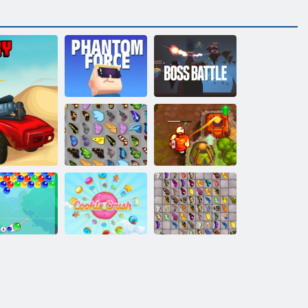
Kogama: síla
Kogama: Boss
fantomu
bojovat
Prokletý poklad
Butterfly Kyodai
2
Mahjong s
arm bublina
Cookie Crush 2
motýly