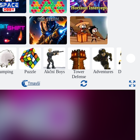
Vesmírné
Zachycování
smírný Obby
bubliny
horizontu
osun oběžné
Zombies
dráhy
Rudná válka
neumějí skákat
Jumping
Puzzle
Akční Boys
Tower
Adventures
Dovednost
Defense
Tmavší