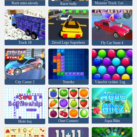
Rush mini-závody
Monster Truck: Les Delivery
Racer bully
Truck 18
Závod Lego Superhero
Fly Car Stunt 4
City Castur 2
Tentriks
Vánoční vydání: Legrační bubliny
Onet Connect
Aqua Blitz
Moře boj