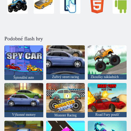
Podobné flash hry
Zuřivý street racing
Zkoušky nákladních vozidel
Špionážní auto
Výkonné motory
Road Fury poušť
Monster Racing