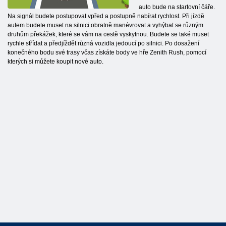
auto bude na startovní čáře.
Na signál budete postupovat vpřed a postupně nabírat rychlost. Při jízdě
autem budete muset na silnici obratně manévrovat a vyhýbat se různým
druhům překážek, které se vám na cestě vyskytnou. Budete se také muset
rychle střídat a předjíždět různá vozidla jedoucí po silnici. Po dosažení
konečného bodu své trasy včas získáte body ve hře Zenith Rush, pomocí
kterých si můžete koupit nové auto.