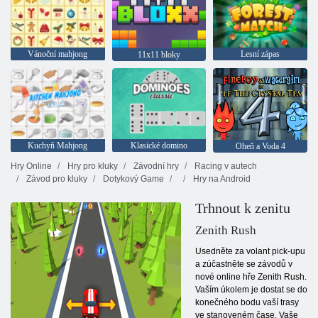
Vánoční mahjong
Lesní zápas
11x11 bloky
Kuchyň Mahjong
Klasické domino
Oheň a Voda 4
Hry Online
Hry pro kluky
Závodní hry
Racing v autech
Závod pro kluky
Dotykový Game
Hry na Android
Trhnout k zenitu
Zenith Rush
Usedněte za volant pick-upu
a zúčastněte se závodů v
nové online hře Zenith Rush.
Vaším úkolem je dostat se do
konečného bodu vaší trasy
ve stanoveném čase. Vaše