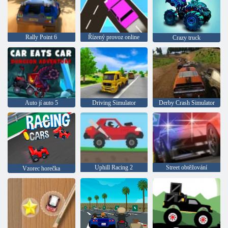
Rally Point 6
Řízený provoz online
Crazy truck
Auto jí auto 5
Driving Simulator
Derby Crash Simulator
Uphill Racing 2
Street obtěžování
Vzorec horečka