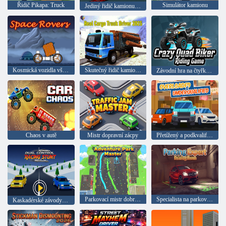
Řidič Pikapa: Truck
Simulátor kamionu
Jediný řidič kamionu 2025
Kosmická vozidla všech -terain
Skutečný řidič kamionu 2025
Závodní hra na čtyřkolce
Chaos v autě
Mistr dopravní zácpy
Přetížený a podkvalifikovaný
Parkovací mistr dobrodružství
Specialista na parkování: Řidičský test
Kaskadérské závody s dvojitým ovládáním ve 3D