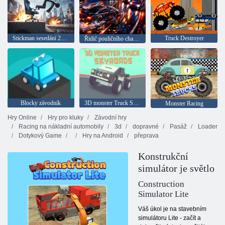
Stickman sesedání 2026
Truck Destroyer
Řidič pouličního chaosu
Blocky závodník
3D monster Truck Skyroads
Monster Racing
Hry Online
Hry pro kluky
Závodní hry
Racing na nákladní automobily
3d
dopravné
Pasáž
Loader
Dotykový Game
Hry na Android
přeprava
Konstrukční
simulátor je světlo
Construction
Simulator Lite
Váš úkol je na stavebním
simulátoru Lite - začít a