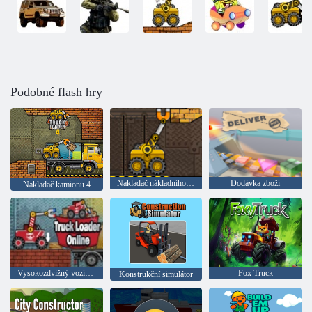
Podobné flash hry
Nakladač nákladního automobilu 5
Dodávka zboží
Nakladač kamionu 4
Vysokozdvižný vozík online
Fox Truck
Konstrukční simulátor