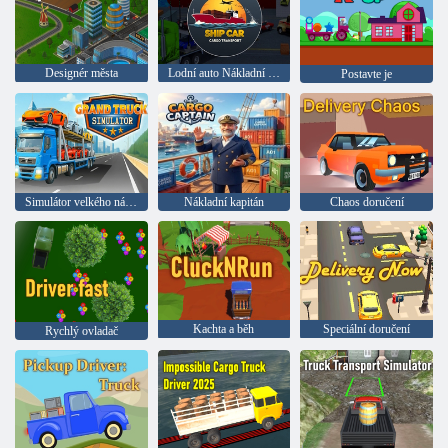
Designér města
Lodní auto Nákladní doprava
Postavte je
Simulátor velkého nákladního auta
Nákladní kapitán
Chaos doručení
Kachta a běh
Speciální doručení
Rychlý ovladač