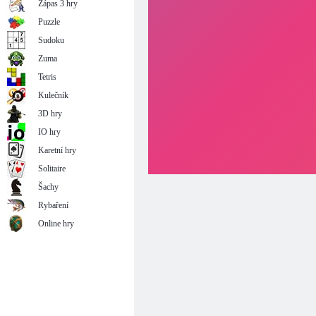
Zápas 3 hry
Puzzle
Sudoku
Zuma
Tetris
Kulečník
3D hry
IO hry
Karetní hry
Solitaire
Šachy
Rybaření
Online hry