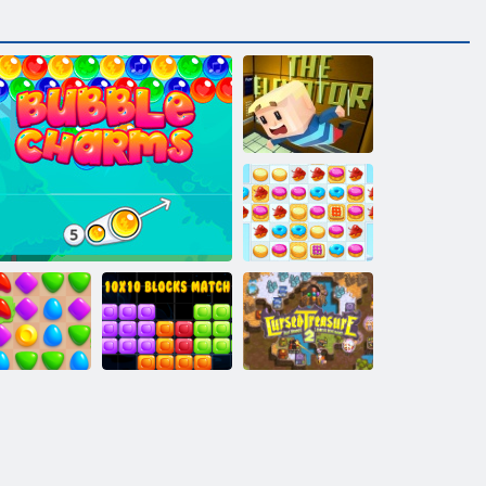
Kogama:
Zvedněte
Cookie Crush 2
10x10 Bloky
Prokletý poklad
rena Boom
Charm bublina
shody
2