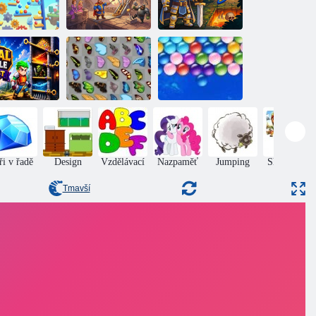
Obby:
Prime Ball
Královský
Záchranný
Adventures
špendlík
špendlík
Královské
Nekonečné
ledání puzzle
Butterfly Kyodai
bubliny
ři v řadě
Design
Vzdělávací
Nazpaměť
Jumping
Skládačky
puzzle
Tmavší