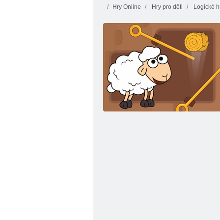
Hry Online
Hry pro děti
Logické h
Jedenáct jedenáct