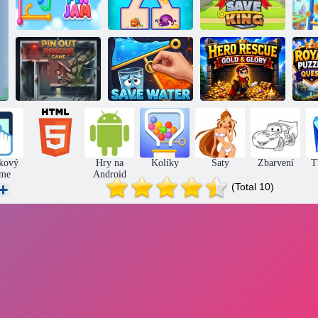
Kurva hook-stiff
Rybí země
Zachraňte krále
Záchrana
Hero's Rescue
špendlíkem
Šetřete vodou
Gold and Glory
h
kový
Hry na
Kolíky
Šaty
Zbarvení
T
me
Android
(Total 10)