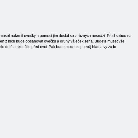
 muset nakrmit ovečky a pomoci jim dostat se z různých nesnází. Před sebou na
eden z nich bude obsahovat ovečku a druhý váleček sena. Budete muset vše
elo dolů a skončilo před ovcí. Pak bude moci ukojit svůj hlad a vy za to