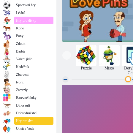
Sportovní hry
Létání
Hry pro dívky
Koně
Pony
Zdobit
Barbie
Vaření jídlo
Kadeřník
Puzzle
Místo
Doty
Ga
Zbarvení
tvořit
Zamrzlý
Love piny
Barevné bloky
Dinosauři
Dobrodružství
Hry pro dva
Oheň a Voda