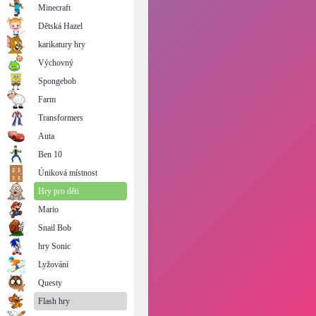
Minecraft
Dětská Hazel
karikatury hry
Výchovný
Spongebob
Farm
Transformers
Auta
Ben 10
Úniková místnost
Hry pro děti
Mario
Snail Bob
hry Sonic
Lyžování
Questy
Flash hry