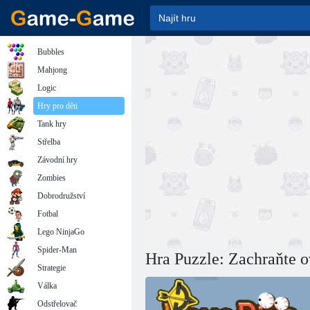
Bubbles
Mahjong
Logic
Hry pro děti
Tank hry
Střelba
Závodní hry
Zombies
Dobrodružství
Fotbal
Lego NinjaGo
Spider-Man
Hra Puzzle: Zachraňte 
Strategie
Válka
Odstřelovač