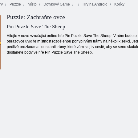
ry
Puzzle
Místo
Dotykový Game
Hry na Android
Kolíky
Puzzle: Zachraňte ovce
Cafe Emily:
Orange ranč
Nový začátek
Záludný James
Pin Puzzle Save The Sheep
Vítejte v nové vzrušující online hře Pin Puzzle Save The Sheep. V něm budete
obrazovce uvidíte místnost rozdělenou pohyblivými trámy na několik sekcí. J
pečlivě prozkoumat, odstranit trámy, které vám stojí v cestě, aby se seno skutál
dostanete body ve hře Pin Puzzle Save The Sheep.