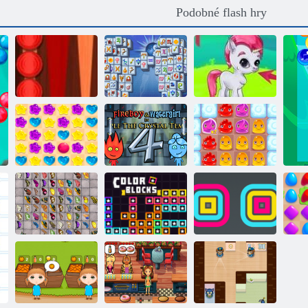
Podobné flash hry
Klasický
Mahjong
backgammon
Fortuna
Gems: Bubbles
Candy Rain 5
Oheň a Voda 4
Pudding Land 2
Mahjong s
Stohovací
motýly
Barevné bloky
zařízení
A