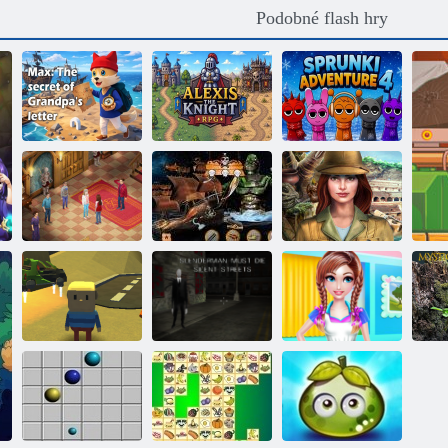
Podobné flash hry
Max: Tajemství
dědečkova
Sprunkova
dopisu
RPG rytíř Alexis
dobrodružství 4
Evermor: Závit
Skryté objekty:
osudu
pirátský poklad
Skrytá historie
Slendererman
Kogama:
musí zemřít:
My
Haunted House
tiché ulice
Studenti: úklid
s