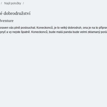
Najít položky
Dobrodružství
é dobrodružství
šťavnatých
Linky 98
Kris Mahjong
bobulí
dventure
raven vás plně poslouchat. Koneckonců, je to velký dobrodruh, ona je na to připrav
 pryč a vy nejste špatně. Koneckonců, bude malá panda bude velmi zklamaný porá