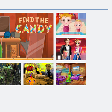
Dítě Hazel.
díkůvzdání
Dovolená
Valentýna Film
stický západ
Happy opice:
Čištění domu na
lunce v lese
Najít cukroví
úroveň 234
pláži