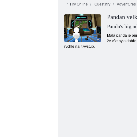
Hry Online
Quest hry
Adventures
Pandan velk
Panda's big a
Malá panda je přip
že vše bylo dobře
rychle najít výstup.
Kočka v klobouku ví hodně o tom! Camp
Time