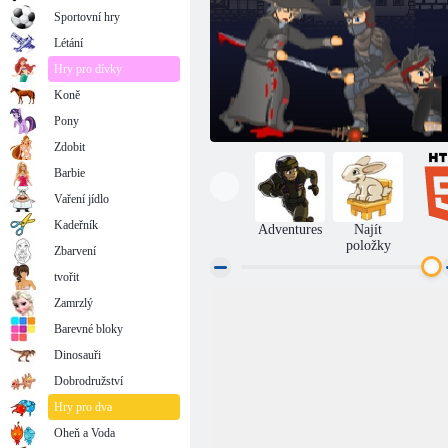
Sportovní hry
Létání
Hry pro dívky
Koně
Pony
Zdobit
Barbie
Vaření jídlo
Kadeřník
Adventures
Najít
položky
Zbarvení
tvořit
Zamrzlý
Feudalismus 3
Barevné bloky
Dinosauři
Dobrodružství
Hry pro dva
Oheň a Voda