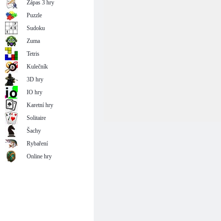
Zápas 3 hry
Puzzle
Sudoku
Zuma
Tetris
Kulečník
3D hry
IO hry
Karetní hry
Solitaire
Šachy
Rybaření
Online hry