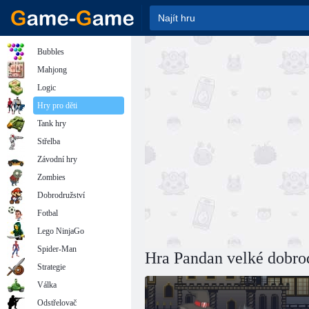
Bubbles
Mahjong
Logic
Hry pro děti
Tank hry
Střelba
Závodní hry
Zombies
Dobrodružství
Fotbal
Lego NinjaGo
Spider-Man
Hra Pandan velké dobro
Strategie
Válka
Odstřelovač