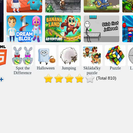
Dětská Heyzer:
Alien kamarád
Kapsa RPG
Milující rytíř
Dobrodružství v
Stickmanův útěk
Su
Blokujte sen
banánové zemi
z prvního vězení
ko
Spot the
Halloween
Jumping
Skládačky
Puzzle
L
Difference
puzzle
(Total 810)