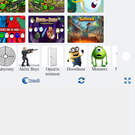
Dino Squad
Dino Squad
Králík Samurai
Adventure
Adventure 3
2
perhrdinové a
uzelná hůlka
Lovec a ďábel
Syntagma
abyrinty
Akční Boys
Opusťte
Dovednost
Monsters
Nová hra
místnost
Tmavší