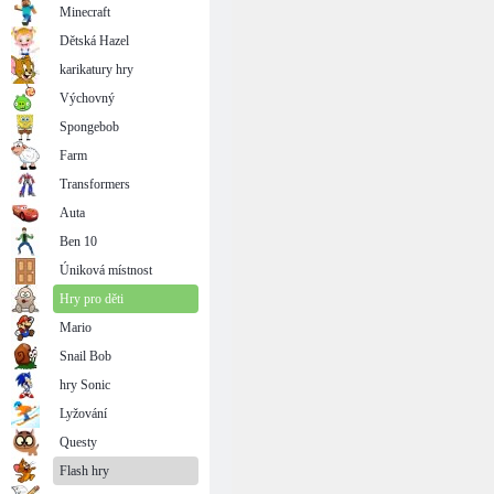
Minecraft
Dětská Hazel
karikatury hry
Výchovný
Spongebob
Farm
Transformers
Auta
Ben 10
Úniková místnost
Hry pro děti
Mario
Snail Bob
hry Sonic
Lyžování
Questy
Flash hry