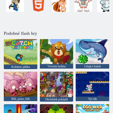
Podobné flash hry
Veverka hrdina
Létající žralok
Kolektor jablka
Běh, prase, běh
Sýr lab
Obchůdek pokladů