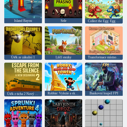
Island Bayou
Sele
Collect the Egg: Egg War
Útěk ze zákulisí 1
Liščí stezky
Transformace místnosti: design a estetika
Robbie: Vylezte a skočte z věže
Bankovní loupež FPI
Útěk z ticha 2 Nový začátek