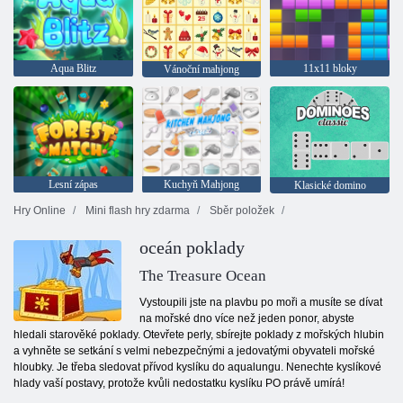
Aqua Blitz
11x11 bloky
Vánoční mahjong
Lesní zápas
Kuchyň Mahjong
Klasické domino
Hry Online
Mini flash hry zdarma
Sběr položek
oceán poklady
The Treasure Ocean
Vystoupili jste na plavbu po moři a musíte se dívat
na mořské dno více než jeden ponor, abyste
hledali starověké poklady. Otevřete perly, sbírejte poklady z mořských hlubin
a vyhněte se setkání s velmi nebezpečnými a jedovatými obyvateli mořské
hloubky. Je třeba sledovat přívod kyslíku do aqualungu. Nenechte kyslíkové
hlady vaší postavy, protože kvůli nedostatku kyslíku PO právě umírá!