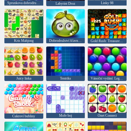
Sprunkova dobrodružství 4
Linky 98
Labyrint Droz
Kris Mahjong
Dobrodružství šťavnatých bobulí
Gold Rush: Treasure Hunter
Juicy linka
Tentriks
Vánoční vydání: Legrační bubliny
Moře boj
Onet Connect
Cukroví bubliny