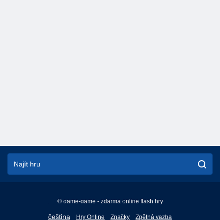
© game-game - zdarma online flash hry
English
čeština
Hry Online
Značky
Zpětná vazba