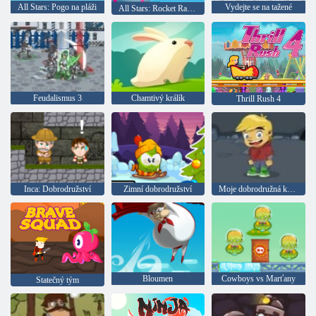
All Stars: Pogo na pláži
Vydejte se na tažené
All Stars: Rocket Racket
Feudalismus 3
Chamtivý králík
Thrill Rush 4
Inca: Dobrodružství
Zimní dobrodružství
Moje dobrodružná kniha 2
Bloumen
Cowboys vs Marťany
Statečný tým