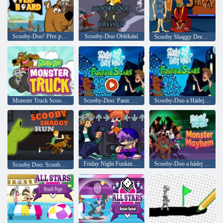
Scooby-Doo! Přes palubu
Scooby-Doo Oblékání
Scooby Shaggy Dress Up
Monster Truck Scooby-Doo
Scooby-Doo: Panic at the Fair
Scooby-Doo a Hádej, kdo vyděsil zábavní veletrh
Friday Night Funkin vs. Shaggy DC
Scooby-Doo a hádej kdo? Monster chaos
Scooby Doo: Scooby a Shaggy Run