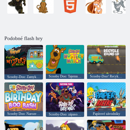
Podobné flash hry
Scooby Doo: Tajemný zápas
Scooby-Doo! Recyklaci novinek
Scooby-Doo: Zamykejte a chyťte tajemný stroj
Scooby Doo: Narozeniny 5 let
Papírové závodníky
Scooby-Doo: zápasové páry