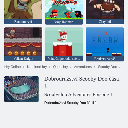
Random rytíř
Zlatý důl
Ninja Ranmaru
Valiant Knight
Vánoční pohoda: sněhové koule
Bonkers na tyči
Hry Online
Kreslené hry
Quest hry
Adventures
Scooby Doo
Dobrodružství Scooby Doo části
1
Scoobydoo Adventures Episode 1
Dobrodružství Scooby Doo části 1