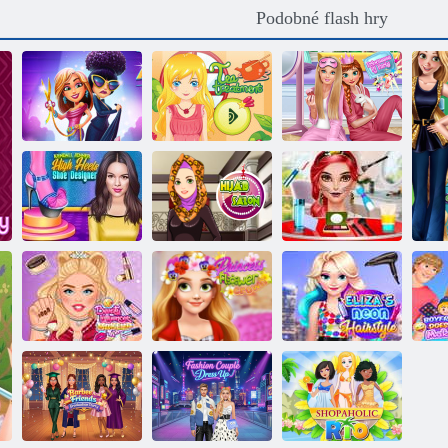
Podobné flash hry
Neuvěřitelné
Angela: Fashion
Pyžamo party
Fever
Léčba čaj
princezny
Návrhář obuvi:
Vysoké
Cool malování
podpatky
Salon z hidžábu
na obličej
Květinová
Specialista: Tipy
korunka pro
Neonův účes
T
na líčení
princeznu
Elizy