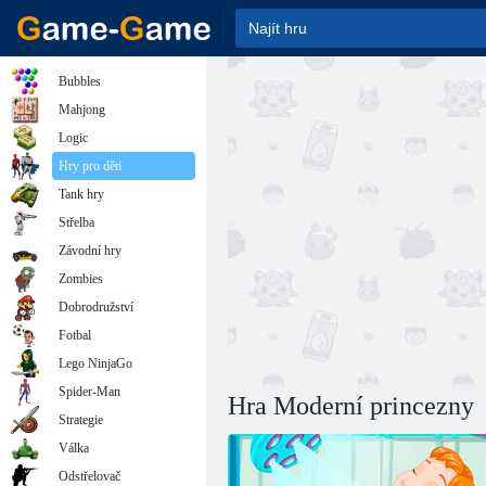
Bubbles
Mahjong
Logic
Hry pro děti
Tank hry
Střelba
Závodní hry
Zombies
Dobrodružství
Fotbal
Lego NinjaGo
Spider-Man
Hra Moderní princezny
Strategie
Válka
Odstřelovač