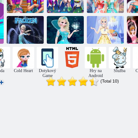
Ellie: Problémy
Princezna: Tři
Anna a Elsa
v lásce
jarní festival
Makeup null
Zápas Frozen
Zmrzlá Elsa se
Zmrzlá
Elsa 3
obleč
princezna 2
S
da
Cold Heart
Dotykový
Hry na
Služba
C
Game
Android
(Total 10)