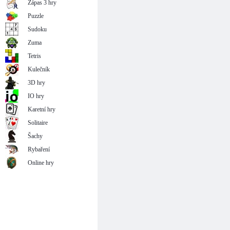
Zápas 3 hry
Puzzle
Sudoku
Zuma
Tetris
Kulečník
3D hry
IO hry
Karetní hry
Solitaire
Šachy
Rybaření
Online hry