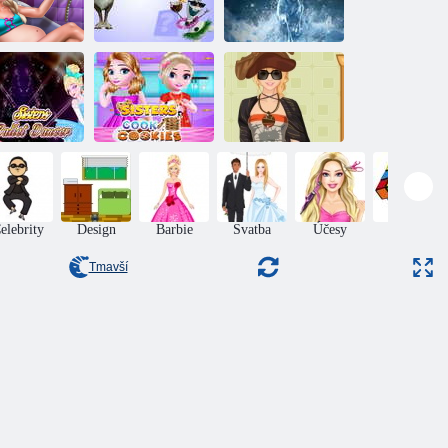
Ice Queen
Frozen:
Zmrazený zápas
Těhotenství
Paměťové karty
3
Sestry připravují
Týden vojenský
estry baletky
sušenky
styl
elebrity
Design
Barbie
Svatba
Účesy
Puzzle
Tmavší