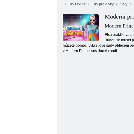
Hry Online
Hry pro dívky
Šaty
Moderní pr
Modern Princ
Elsa praktikovala
Budou se muset př
můžete pomoci vybrat dvě sady oblečení pro 
Vtipná ženská noc
v Modern Princesses docela hodí.