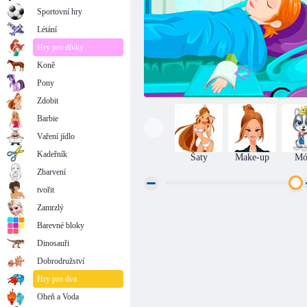
Sportovní hry
Létání
Hry pro dívky
Koně
Pony
Zdobit
Barbie
Vaření jídlo
Kadeřník
Šaty
Make-up
Mó
Zbarvení
tvořit
Zamrzlý
Cold Heart: Provoz na ruku princezny Anne
Barevné bloky
Dinosauři
Dobrodružství
Hry pro dva
Oheň a Voda