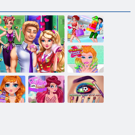
Nakupování za
den svatého
Valentýna
Audreyin salon
krásy
Kresba očí na
en chlap dělá
Móda s přáteli
téma mistrovství
můj makeup
Valentýna pro páry
Multiplayer
světa