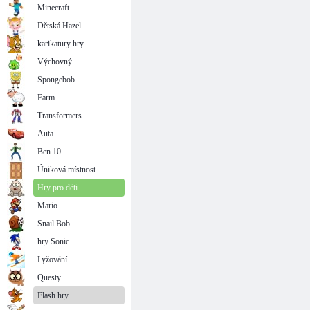
Minecraft
Dětská Hazel
karikatury hry
Výchovný
Spongebob
Farm
Transformers
Auta
Ben 10
Úniková místnost
Hry pro děti
Mario
Snail Bob
hry Sonic
Lyžování
Questy
Flash hry