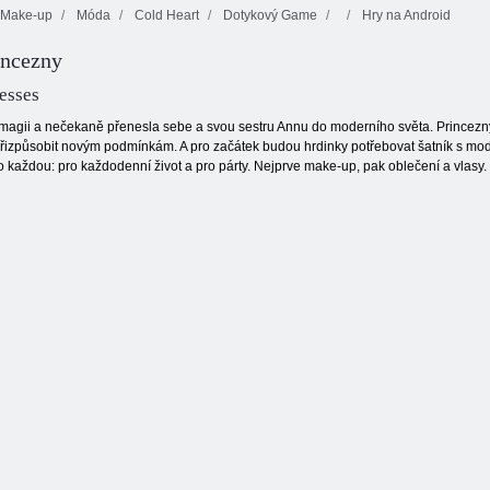
Make-up
Móda
Cold Heart
Dotykový Game
Hry na Android
Ples ve stylu
incezny
Barbie a jejích
Módní párové
přátel
oblečení
Shopaholic Rio
esses
 magii a nečekaně přenesla sebe a svou sestru Annu do moderního světa. Princezn
izpůsobit novým podmínkám. A pro začátek budou hrdinky potřebovat šatník s mod
každou: pro každodenní život a pro párty. Nejprve make-up, pak oblečení a vlasy. 