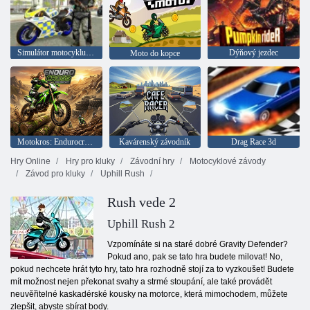
Simulátor motocyklu městské policie
Dýňový jezdec
Moto do kopce
Motokros: Endurocross
Kavárenský závodník
Drag Race 3d
Hry Online
Hry pro kluky
Závodní hry
Motocyklové závody
Závod pro kluky
Uphill Rush
Rush vede 2
Uphill Rush 2
Vzpomínáte si na staré dobré Gravity Defender?
Pokud ano, pak se tato hra budete milovat! No,
pokud nechcete hrát tyto hry, tato hra rozhodně stojí za to vyzkoušet! Budete
mít možnost nejen překonat svahy a strmé stoupání, ale také provádět
neuvěřitelné kaskadérské kousky na motorce, která mimochodem, můžete
zlepšit, abyste sbírat body.