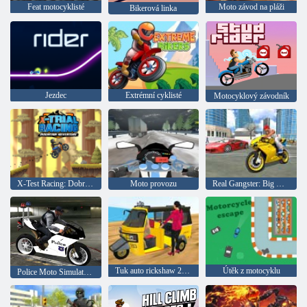
Feat motocyklisté
Moto závod na pláži
Bikerová linka
Jezdec
Extrémní cyklisté
Motocyklový závodník
X-Test Racing: Dobrodružství v horách
Moto provozu
Real Gangster: Big City Simulator
Tuk auto rickshaw 2020
Útěk z motocyklu
Police Moto Simulator 3D Super Trick