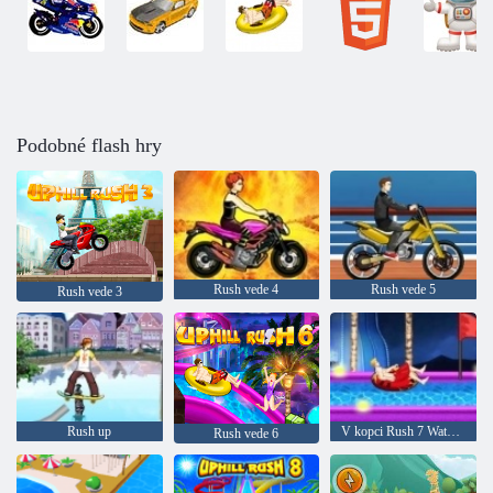
Podobné flash hry
Rush vede 4
Rush vede 5
Rush vede 3
Rush up
V kopci Rush 7 Waterpark
Rush vede 6