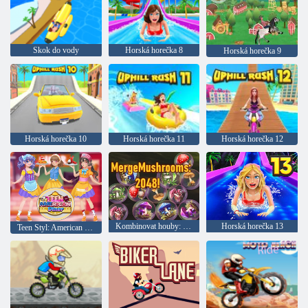
Skok do vody
Horská horečka 8
Horská horečka 9
Horská horečka 10
Horská horečka 11
Horská horečka 12
Kombinovat houby: 2048!
Horská horečka 13
Teen Styl: American Diner