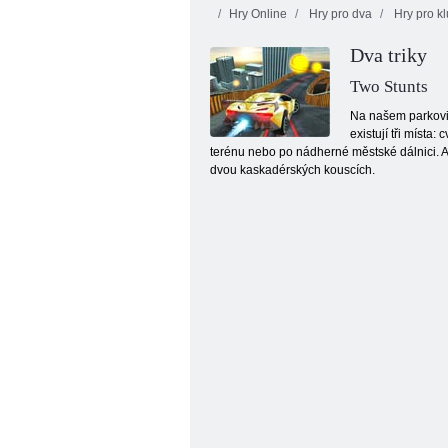
Hry Online
Hry pro dva
Hry pro kl
Dva triky
Two Stunts
Na našem parkoviš
existují tři místa
terénu nebo po nádherné městské dálnici. Al
City Castur 3
dvou kaskadérských kouscích.