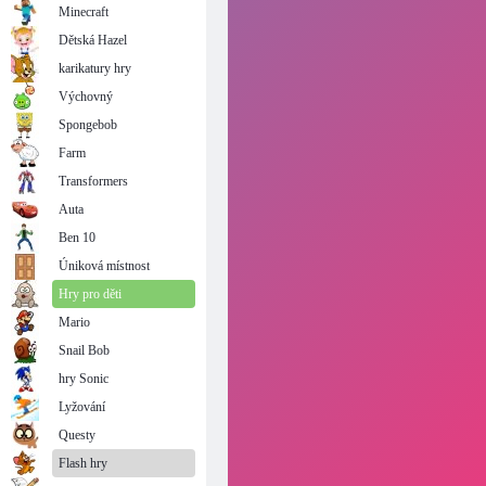
Minecraft
Dětská Hazel
karikatury hry
Výchovný
Spongebob
Farm
Transformers
Auta
Ben 10
Úniková místnost
Hry pro děti
Mario
Snail Bob
hry Sonic
Lyžování
Questy
Flash hry