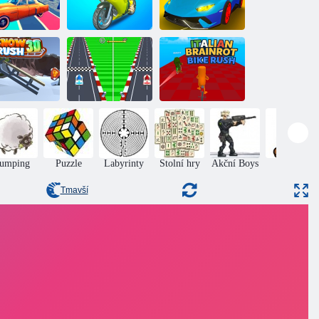
azy Racer pro
Bratři kaskadéři
Městské závody
2 hráče
na motocyklech
s vozy GT
Sněhová
Battle of
Italský Braynrot:
horečka 3d
Sticmen 1-4 hráč
průlom na kole
Jumping
Puzzle
Labyrinty
Stolní hry
Akční Boys
Mario
Tmavší