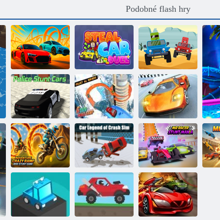
Podobné flash hry
Souboj zlodějů
Dva kaskadéři
aut
Mistr kolizí aut
Mega Rampové
auto Stunty
Racing:
Policejní
Impossible
Stunt Car
kamarádi
Tracks 3D
Challenge 3
Bláznivá
dobrodružná hra
s kaskadérskými
kousky na
Car Legend
Pan Racer Stunt
Meg
rampě
Crash Simulator
Mania