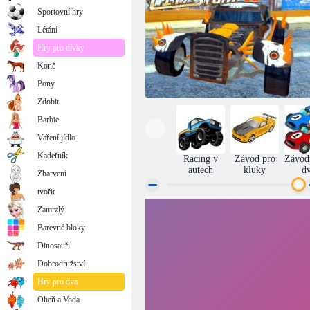
Sportovní hry
Létání
Hry pro dívky
Koně
Pony
Zdobit
Barbie
Vaření jídlo
Kadeřník
Racing v
Závod pro
Závod
autech
kluky
d
Zbarvení
tvořit
Zamrzlý
Pouštní město Trick
Barevné bloky
Dinosauři
Dobrodružství
Hry pro dva
Oheň a Voda