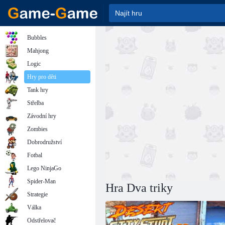
Bubbles
Mahjong
Logic
Hry pro děti
Tank hry
Střelba
Závodní hry
Zombies
Dobrodružství
Fotbal
Lego NinjaGo
Spider-Man
Hra Dva triky
Strategie
Válka
Odstřelovač