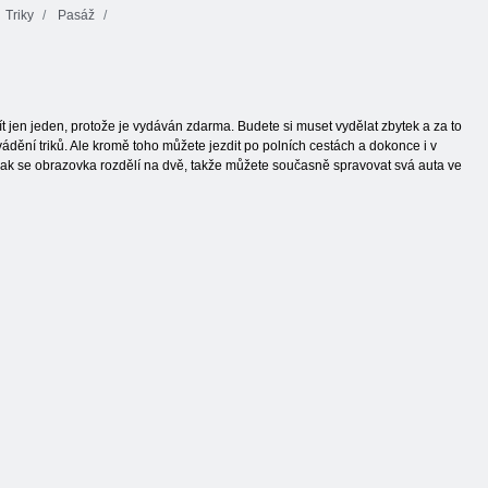
Triky
Pasáž
t jen jeden, protože je vydáván zdarma. Budete si muset vydělat zbytek a za to
ovádění triků. Ale kromě toho můžete jezdit po polních cestách a dokonce i v
a pak se obrazovka rozdělí na dvě, takže můžete současně spravovat svá auta ve