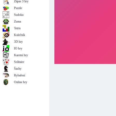
Zápas 3 hry
Puzzle
Sudoku
Zuma
Tetris
Kulečník
3D hry
IO hry
Karetní hry
Solitaire
Šachy
Rybaření
Online hry