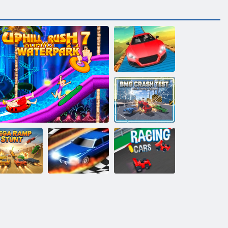
Nemožné
automobily 3D
Nárazový test
BMG
a senzace na
rampě
V kopci Rush 7 Waterpark
Drag Race 3d
Vzorec horečka