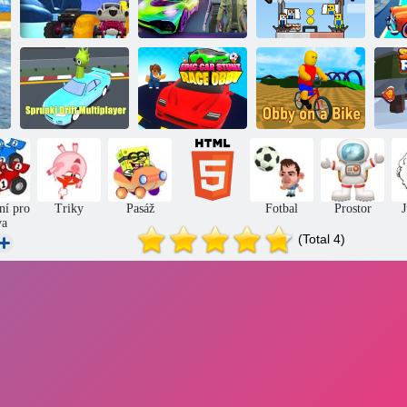
Epické
kaskadérské
Obby na
Monster Race
kousky se
skateboardu: 2
Cr
3d
skutečnými auty
hráči
Epický závod
Sprunki Drift
OBBI na
Multiplayer
kaskadérech
Obbi na kole
ní pro
Triky
Pasáž
Fotbal
Prostor
va
(Total 4)