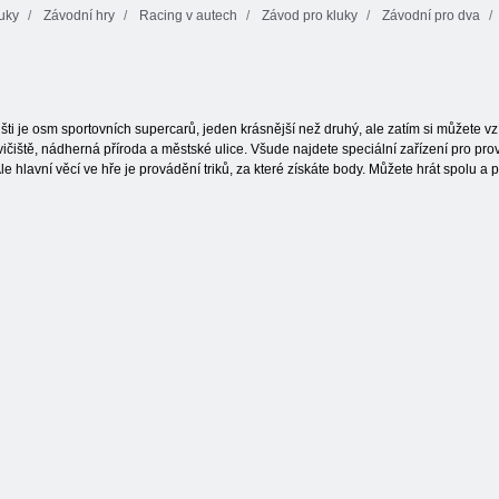
uky
Závodní hry
Racing v autech
Závod pro kluky
Závodní pro dva
Blocky závodník
Uphill Racing 2
Špionážní auto
ti je osm sportovních supercarů, jeden krásnější než druhý, ale zatím si můžete vzí
: cvičiště, nádherná příroda a městské ulice. Všude najdete speciální zařízení pro pr
e hlavní věcí ve hře je provádění triků, za které získáte body. Můžete hrát spolu 