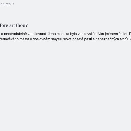
ntures
Arena Boom
Jewels Blitz 3
Lesní bubliny
ore art thou?
 a neodvolatelně zamilovaná. Jeho milenka byla venkovská dívka jménem Juliet. Pro
 středověkého města v doslovném smyslu slova poseté pastí a nebezpečných tvorů. P