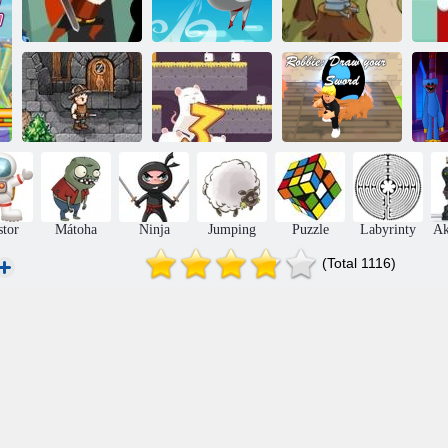
poh
Statečný tým
Bloumen
Random rytíř
Robbie:
H
Očekávejte svůj
za
Kapsa RPG
3 myši
meč
stor
Mátoha
Ninja
Jumping
Puzzle
Labyrinty
Ak
(Total 1116)