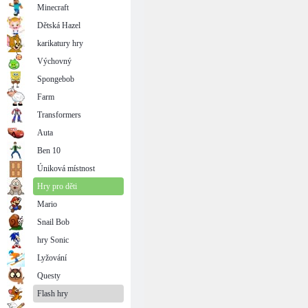
Minecraft
Dětská Hazel
karikatury hry
Výchovný
Spongebob
Farm
Transformers
Auta
Ben 10
Úniková místnost
Hry pro děti
Mario
Snail Bob
hry Sonic
Lyžování
Questy
Flash hry