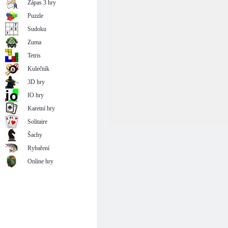
Zápas 3 hry
Puzzle
Sudoku
Zuma
Tetris
Kulečník
3D hry
IO hry
Karetní hry
Solitaire
Šachy
Rybaření
Online hry