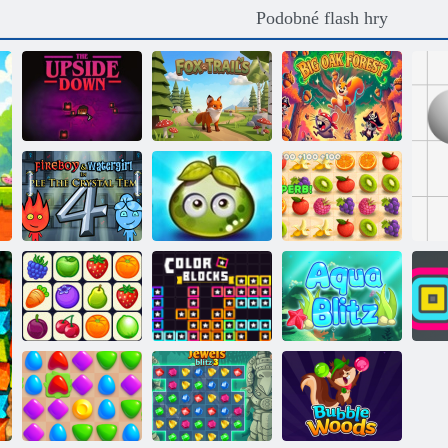
Podobné flash hry
Velký dubový
Špatná strana
Liščí stezky
les
Dobrodružství
šťavnatých
Oheň a Voda 4
bobulí
Juicy linka
Onet Connect
Barevné bloky
Aqua Blitz