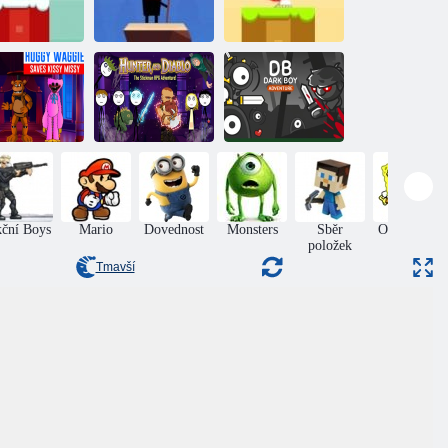
Vánoční
oda: sněhové
koule
Bonkers na tyči
Sníh svět
uggy Waggy
chrání Kissy
Missy
Lovec a ďábel
Temný chlapec
ční Boys
Mario
Dovednost
Monsters
Sběr
Online hry
položek
Tmavší