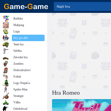
Bubbles
Mahjong
Logic
Hry pro děti
Tank hry
Střelba
Závodní hry
Zombies
Dobrodružství
Fotbal
Lego NinjaGo
Spider-Man
Hra Romeo
Strategie
Válka
Odstřelovač