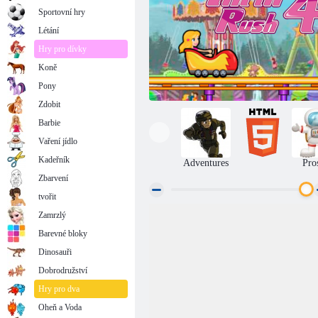
Sportovní hry
Létání
Hry pro dívky
Koně
Pony
Zdobit
Barbie
Vaření jídlo
Kadeřník
Adventures
Pro
Zbarvení
tvořit
Zamrzlý
Thrill Rush 4
Barevné bloky
Dinosauři
Dobrodružství
Hry pro dva
Oheň a Voda