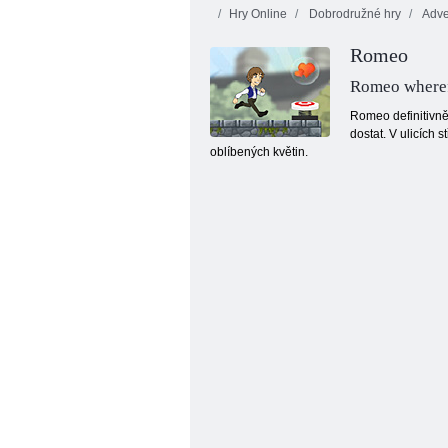
Hry Online
Dobrodružné hry
Adve
Romeo
Romeo wheref
Romeo definitivně
dostat. V ulicích
oblíbených květin.
Gold Rush: Treasure Hunter