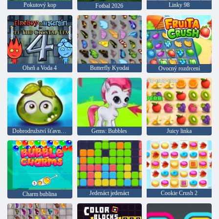
Pokutový kop
Linky 98
Fotbal 2026
Oheň a Voda 4
Butterfly Kyodai
Ovocný rozdrcení
Dobrodružství šťavnatých bobulí
Gems: Bubbles
Juicy linka
Jedenáct jedenáct
Cookie Crush 2
Charm bublina