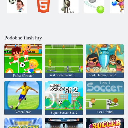
Podobné flash hry
Trest Showrotout: Euro Cup 2016
Foot Chinko Euro 2016
Fotbal šílenství
Vedení hráč
1 vs 1 fotbal
Super Soccer Star 2