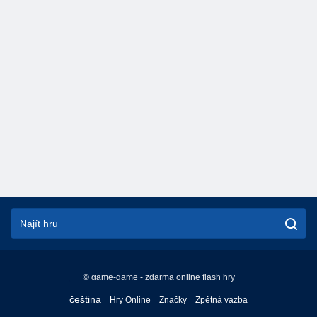
© game-game - zdarma online flash hry
English
čeština
Hry Online
Značky
Zpětná vazba