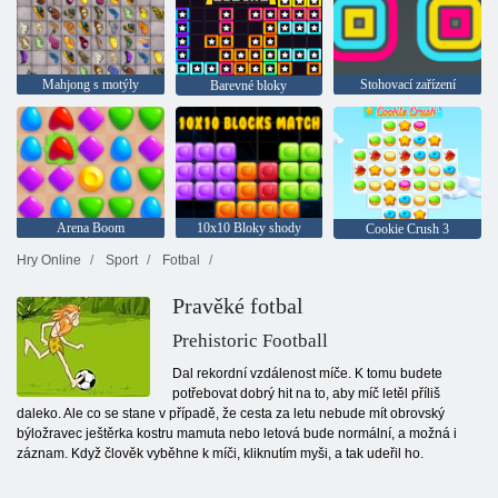
Mahjong s motýly
Stohovací zařízení
Barevné bloky
Arena Boom
10x10 Bloky shody
Cookie Crush 3
Hry Online
Sport
Fotbal
Pravěké fotbal
Prehistoric Football
Dal rekordní vzdálenost míče. K tomu budete
potřebovat dobrý hit na to, aby míč letěl příliš
daleko. Ale co se stane v případě, že cesta za letu nebude mít obrovský
býložravec ještěrka kostru mamuta nebo letová bude normální, a možná i
záznam. Když člověk vyběhne k míči, kliknutím myši, a tak udeřil ho.