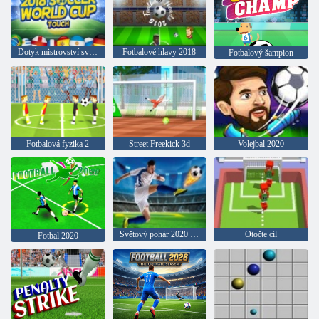
Dotyk mistrovství světa v roce 2018
Fotbalové hlavy 2018
Fotbalový šampion
Fotbalová fyzika 2
Street Freekick 3d
Volejbal 2020
Světový pohár 2020 fotbal
Otočte cíl
Fotbal 2020