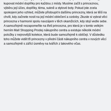
kupovat módní doplňky pro každou z módy. Musíme začít s princeznou,
výběru její účes, doplňky, téma, sukně a stylové boty. Pokud jste zcela
spokojeni jeho vzhled, můžete přistoupit k dalšímu princezny, která se těší na
chvíli, kdy začnete nosit na její módní oblečení a ozdoby. Zkuste si vybrat věci
princezna v harmonii spolu navzájem v těch okamžicích, kdy stojí vedle sebe.
A samozřejmě nezapomeňte na třetí princezna, pro která je v tomto velkým
herním Mall Shopping Prodej nákupního centra a existuje několik módní
položky z nejnovější kolekce, která bude samozřejmě k obličeji. V důsledku
toho můžete vidět tři princezny v přední části nákupního centra v nových věcí
a samozřejmě s zářící úsměvy na tvářích z takového včas.