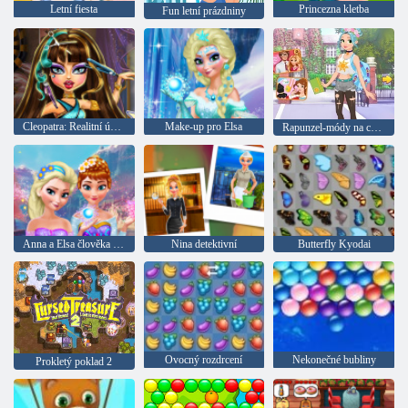
Letní fiesta
Princezna kletba
Fun letní prázdniny
Cleopatra: Realitní účesy
Make-up pro Elsa
Rapunzel-módy na cestách
Anna a Elsa člověka null
Nina detektivní
Butterfly Kyodai
Ovocný rozdrcení
Nekonečné bubliny
Prokletý poklad 2