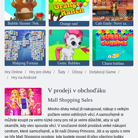
Bubble Shooter: Nekonečno
Cafe Emily: Nový začátek
Orange ranč
Mahjong Fortuna
Gems: Bubbles
Charm bublina
Hry Online
Hry pro dívky
Šaty
Účesy
Dotykový Game
Hry na Android
V prodeji v obchoďáku
Mall Shopping Sales
Mnoho dívky milují jít nakupovat, nákup s velkým
počtem velmi odlišných věcí. A samozřejmě si
můžete koupit za velmi nízké ceny pro ně je velmi důležité, aby si ujít
okamžik, kdy slev spousta věcí. V současné době prodává velké nákupní
centrum, které samozřejmě, a šli naši Disney Princess. Jdi a vy spolu s nimi
ve hře Mall Shopping prodeje, kde budete muset jít přes všechny butiky,