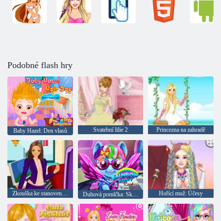
Podobné flash hry
Svatební lilie 2
Princezna na zahradě
Baby Hazel: Den vlasů
Zkouška ke stanovení povolání
Hořící muž: Účesy
Duhová pomlčka: Skutečné účesy