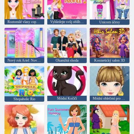
Roztomilé vlasy copánky
Vyhledejte svůj oblíbený profil
Unicorn účesy
Nový rok Ariel: Nové účesy
Okamžitá shoda
Kosmetický salon 3D
Módní Kočičí
Módní oblečení pro volný čas
Shopaholic Rio