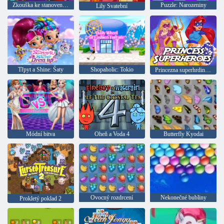
Zkouška ke stanovení povolání
Puzzle: Narozeniny
Lily Svatební
Třpyt a Shine: Šaty
Shopaholic: Tokio
Princezna superhrdinové
Módní bitva
Oheň a Voda 4
Butterfly Kyodai
Ovocný rozdrcení
Nekonečné bubliny
Prokletý poklad 2