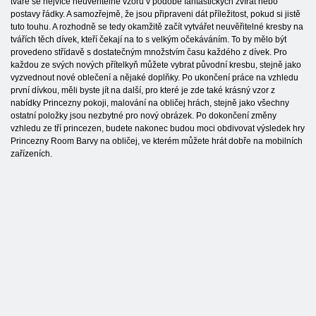
tváře se nejvíce neuvěřitelné vzorů v podobě fantastických zvířat nebo
postavy řádky. A samozřejmě, že jsou připraveni dát příležitost, pokud si jistě
tuto touhu. A rozhodně se tedy okamžitě začít vytvářet neuvěřitelné kresby na
tvářích těch dívek, kteří čekají na to s velkým očekáváním. To by mělo být
provedeno střídavě s dostatečným množstvím času každého z dívek. Pro
každou ze svých nových přítelkyň můžete vybrat původní kresbu, stejně jako
vyzvednout nové oblečení a nějaké doplňky. Po ukončení práce na vzhledu
první dívkou, měli byste jít na další, pro které je zde také krásný vzor z
nabídky Princezny pokoji, malování na obličej hrách, stejně jako všechny
ostatní položky jsou nezbytné pro nový obrázek. Po dokončení změny
vzhledu ze tří princezen, budete nakonec budou moci obdivovat výsledek hry
Princezny Room Barvy na obličej, ve kterém můžete hrát dobře na mobilních
zařízeních.