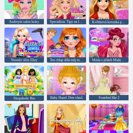
Audreyin salon krásy
Specialista: Tipy na líčení
Květinová korunka pro princeznu
Neonův účes Elizy
Ten chlap dělá můj makeup
Móda s přáteli Multiplayer
Baby Hazel: Den vlasů
Svatební lilie 2
Shopaholic Rio