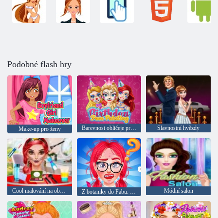
Podobné flash hry
Barevnost obličeje pro den narození
Slavnostní hvězdy
Make-up pro ženy
Cool malování na obličej
Módní salon
Z botaniky do Fabu: Maturita