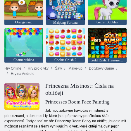
Orange ranč
Gems: Bubbles
Mahjong Fortuna
Charm bublina
Cookie Crush 2
Gold Rush: Treasure Hunter
Hry Online
Hry pro dívky
Šaty
Make-up
Dotykový Game
Hry na Android
Princezna Místnost: Čísla na
obličeji
Princesses Room Face Painting
Jak moc zábavné trávit čas v místnosti s
princeznami, a dokonce i ty, které jsou připraveny pro širokou škálu
experimentů. Tady a teď, ve hře Princezny Room Barvy na obličej, budete mít
možnost seznámit se s třemi vynikajícími dívek, které chtějí malovat jejich